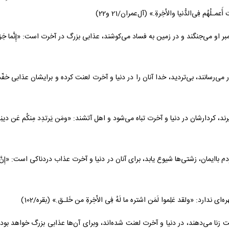
عمـلُهُم فِى‌الدُّنيا والأَخِرةِ.» (آل‌عمران/21 و22)
مى‌جنگند و در زمين به فساد مى‌كوشند، عذابى بزرگ در آخرت است: «إِنَّما جَزؤُاْ الَّذينَ
 مى‌رسانند، بى‌ترديد، خدا آنان را در دنيا و آخرت لعنت كرده و برايشان عذابى خفّت‌آور آم
دارشان در دنيا و آخرت تباه مى‌شود و اهل آتشند: «و‌مَن يَرتدِد مِنكُم عَن دينِهِ فَيمُت و 
مان، زشتى‌ها شيوع يابد، براى آنان در دنيا و آخرت عذاب دردناكى است: «إِنَّ الَّذينَ يُ
زنا مى‌دهند، در دنيا و آخرت لعنت شده‌اند، و‌براى آن‌ها عذابى بزرگ خواهد بود: «إِنَّ 