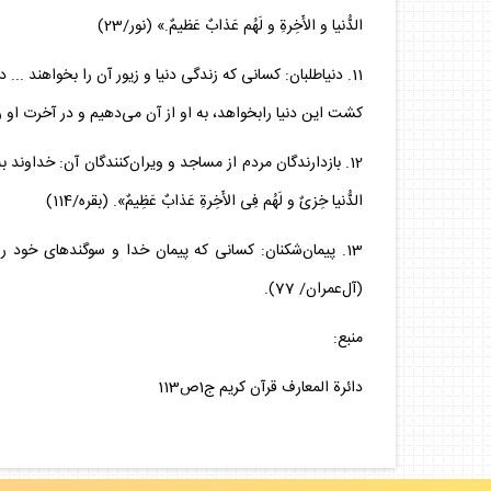
الدُّنيا و الأَخِرةِ و لَهُم عَذابٌ عَظيمٌ.» (نور/23)
كشت اين دنيا رابخواهد، به او از آن مى‌دهيم و در آخرت او را
12. بازدارندگان مردم از مساجد و ويران‌كنندگان آن: خداوند به چن
الدُّنيا خِزىٌ و لَهُم فِى الأَخِرةِ عَذابٌ عَظِيمٌ». (بقره/114)
13. پيمان‌شكنان: كسانى كه پيمان خدا و سوگندهاى خود را به‌بهاى‌ن
(آل‌عمران/ 77).
منبع:
دائرة المعارف قرآن كريم ج1ص113