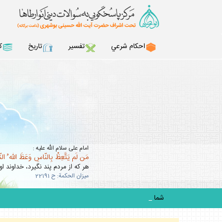
احكام شرعي
تفسير
تاريخ
ك
امام على سلام الله عليه :
مَن لَم يَتَّعِظْ بِالنّاسِ وَعَظَ اللّه ُ ال
هر كه از مردم پند نگيرد، خداوند او 
ميزان الحكمة: ح 22191
شما مي توان
_