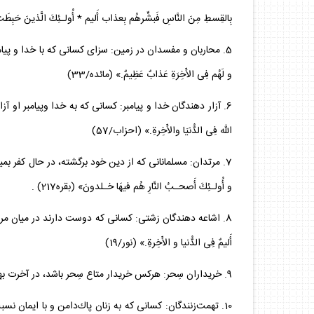
بِالقِسطِ مِنَ النَّاسِ فَبشِّرهُم بِعذاب أَليم * أُولـئِكَ الَّذينَ حَبِطَت أَ
5‌. محاربان و مفسدان در زمين: سزاى كسانى كه با خدا و پيامبر او 
و لَهُم فِى الأَخِرَةِ عَذابٌ عَظِيمٌ.» (مائده/33)
6‌. آزار دهندگان خدا و پيامبر: كسانى كه به خدا وپيامبر او آزار
اللّه فِى الدُّنيَا والأَخِرةِ.» (احزاب/57)
7. مرتدان: مسلمانانى كه از دين خود برگشته، در حال كفر بميرند، كر
و أُولـئِكَ أَصحـبُ النَّارِ هُم فيهَا خـلدونَ» (بقره217) .
8‌. اشاعه دهندگان زشتى: كسانى كه دوست دارند در ميان مردم بااي
أَليمٌ فِى الدُّنيا و الأَخِرةِ.» (نور/19)
9. خريداران سِحر: هركس خريدار متاع سِحر باشد، در آخرت بهره‌اى ندارد: «و‌لقد عَلِموا لَمَن اشتره ما لَهُ فِى الأَخِرةِ من خَلـق.» (بقره/‌102)
10. تهمت‌زنندگان: كسانى كه به زنان پاك‌دامن و با ايمان نسبت 