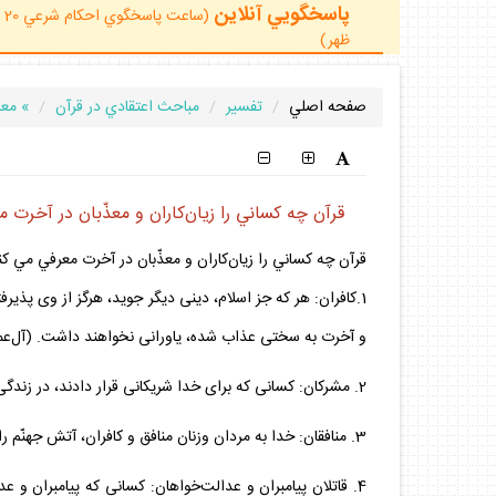
پاسخگويي آنلاين
ظهر)
صفحه اصلي
تفسير
مباحث اعتقادي در قرآن
» معا
قرآن چه كساني را زيان‌كاران و معذّبان در آخرت 
قرآن چه كساني را زيان‌كاران و معذّبان در آخرت معرفي مي كن
و آخرت به سختى عذاب شده، ياورانى نخواهند داشت. (آل‌عمران/56) ؛ هم‌چنين قرآن به عذاب قوم عاد (فصلت/15 و 16)، فرعون (نازعات/ 17 و 25) و يهود (مائده/41) در آخرت اش
2. مشركان: كسانى كه براى خدا شريكانى قرار دادند، در زندگى دنيا و آخرت عذاب مى‌شوند:«و‌جَعلوا لِلّهِ شُرَكاءَ ... لَهُم عَذابٌ فِى الحَيوةِ الدُّنيا و لَعذابُ الأَخِرةِ أَشقُّ.» (رعد/33 و‌34)
3. منافقان: خدا به مردان وزنان منافق و كافران، آتش جهنّم را وعده داده است و اعمال آنان رادر دنيا و آخرت تباه مى‌سازد: «وَعدَاللّهُ المُنـفِقينَ والمُنـفِقـتِ والكُفَّارَ...» (توبه/ 68‌و‌69) .
4. قاتلان پيامبران و عدالت‌خواهان: كسانى كه پيامبران و عدالت خوا