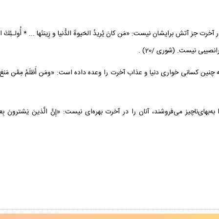
نصيبى نيست. (شورى /20) .
ين كسانى خوارى دنيا و عذاب آخرت را وعده داده است: «و‌مَن أَظلَمُ مِمَّن مَنعَ مَسـجدَ ا
اچيز مى‌فروشند، آنان را در آخرت بهره‌اى نيست: «إِنَّ الَّذينَ يَشترونَ بِعهدِ اللّهِ و أ