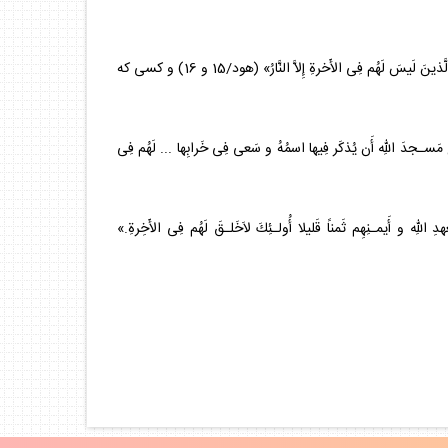
11. دنياطلبان: كسانى كه زندگى دنيا و زيور آن را بخواهند ... در آخرت جز آتش برايشان نيست: «مَن كانَ يُريدُ الحَيوةَ الدُّنيا و زِينتَها ... * أُولـئِكَ الَّذينَ لَيسَ لَهُم فِى الأَخرةِ إِلاَّ النَّارُ» (هود/15 و 16) و كسى كه
للّهِ أَن يُذكَر فِيها اسمُهُ و سَعى فِى خَرابِها ... لَهُم فِى
َيمـنِهِم ثَمناً قَليلا أُولـئِكَ لاَخَلـقَ لَهُم فِى الأَخِرةِ.»