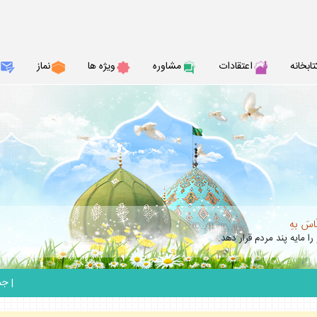
تابخانه
اعتقادات
مشاوره
ويژه ها
نماز
نّاسَ بهِ
را مايه پند مردم قرار دهد.
|
جمعه 6