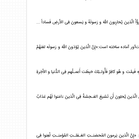
 يُحارِبونَ اللّهَ و رَسولَهُ و يَسعونَ فِى الأَرضِ فَساداً ...
اده ساخته است:«إِنَّ الَّذينَ يُؤذونَ اللّهَ و رَسولَه لعَنهُمُ
هُو كافِرٌ فَأُولـئِكَ حَبِطَت أَعمـلُهم فِى الدُّنيا و الأَخِرةِ
حبّونَ أَن تَشيعَ الفـحِشةُ فِى الَّذينَ ءَامَنوا لَهُم عَذابٌ
الَّذينَ يَرمونَ المُحصَنـتِ الغـفلـتِ المُؤمنـتِ لُعِنوا فِى