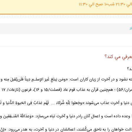
(ساعت پاسخگوي احكام شرعي 20 الي 21:30 شب10 صبح الي 11:30
د
معرفي مي كند؟
د؟
اره كرده است.
هان را به ناحق مى‌كُشند، اعمالشان در دنيا و آخرت، به هدر مى‌رود: «إِنَّ الَّذينَ ... و 