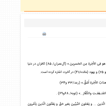
1.‌كافران: هر كه جز اسلام، دينى ديگر جويد، هرگز از وى پذيرفته نشود و در آخرت از زيان كاران است: «و‌مَن يَبتَغِ غَيرَ الإِسلـمِ دِيناً فلَن‌يُقبلَ مِنه و هو فِى الأَخِرةِ مِن الخسرِينَ.» (آل‌عمران/ 85) كافران در دنيا
يَقتلونَ النَّبيِّينَ بِغيرِ حَقّ و يَقتُلونَ الَّذينَ يَأمُرونَ