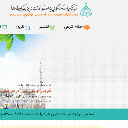
احكام شرعي
تفسير
تاريخ
ك
امام صادق سلام الله عليه
كَم مِن حَريصٍ عَلى أمرٍ قَد شَقِىَ بِهِ 
چه بسيار حريص بر كارى كه وقتى 
تحف العقول، ص 377؛ دنيا و آخرت، ج 2، ص 186.
شما مي توانيد سوالات ديني خود را به سامانه «30001939» پيامك ك