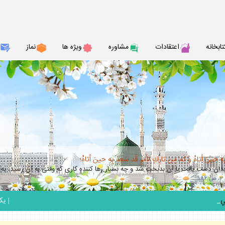
تابخانه
اعتقادات
مشاوره
ويژه ها
نماز
حينَ أتاهُ وَ كَم مِن تارِكٍ لأَِمرٍ قَد سَعِدَ بِهِ حينَ أتاهُ؛
بدان دست يافت با آن بدبخت شد و چه بسيار رها كننده كارى كه وقتى به آن رسيد، 
_
|
يكشنبه