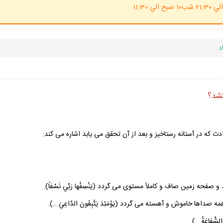
(ساعت پاسخگوي احكام شرعي 20 الي 21:30 شب10 صبح الي 11:30
د
كشد؟