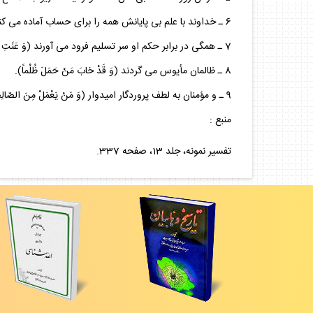
6 ـ خداوند با علم بى پايانش همه را براى حساب آماده مى كند (يَعْلَمُ ما بَيْنَ أَيْدِيهِمْ...).
7 ـ همگى در برابر حكم او سر تسليم فرود مى آورند (وَ عَنَتِ الْوُجُوهُ لِلْحَيِّ الْقَيُّومِ).
8 ـ ظالمان مأيوس مى گردند (وَ قَدْ خابَ مَنْ حَمَلَ ظُلْماً).
9 ـ و مؤمنان به لطف پروردگار اميدوار (وَ مَنْ يَعْمَلْ مِنَ الصّالِحاتِ وَ هُوَ مُؤْمِنٌ...).(1)
منبع :
تفسير نمونه، جلد 13، صفحه 337.