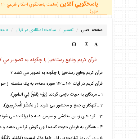
پاسخگويي آنلاين
ظهر)
صفحه اصلي
تفسير
مباحث اعتقادي در قرآن
» معا
قرآن كريم وقايع رستاخيز را چگونه به تصوير مي 
قرآن كريم وقايع رستاخيز را چگونه به تصوير مي كشد ؟
قرآن كريم در آيات 102 ـ 112 سوره «طه»، به يك سلسله از حوادث كه در آستانه رستاخيز و بعد از آن تحقق مى يابد اشاره مى كند:
1 ـ مردگان به حيات بازمى گردند (يَوْمَ يُنْفَخُ فِي الصُّورِ).
2 ـ گنهكاران جمع و محشور مى شوند (وَ نَحْشُرُ الُْمجْرِمِينَ).
3 ـ كوه هاى زمين متلاشى و سپس همه جا پراكنده مى شوند و صفحه زمين صاف و كاملاً مستوى مى گردد (يَنْسِفُها رَبِّي نَسْفاً).
4 ـ همگان به فرمان دعوت كننده الهى گوش فرا مى دهند و همه صداها خاموش و آهسته مى گردد (يَوْمَئِذ يَتَّبِعُونَ الدّاعِيَ...).
5 ـ در آن روز شفاعت بى اذن خدا مؤثر نيست (يَوْمَئِذ لاتَنْفَعُ الشَّفاعَةُ...).