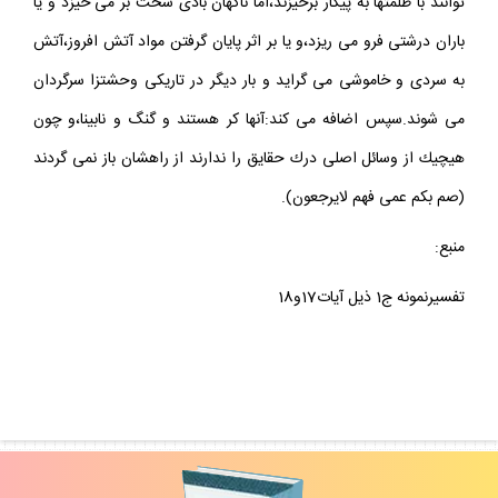
توانند با ظلمتها به پيكار برخيزند،اما ناگهان بادى سخت بر مى خيزد و يا
باران درشتى فرو مى ريزد،و يا بر اثر پايان گرفتن مواد آتش افروز،آتش
به سردى و خاموشى مى گرايد و بار ديگر در تاريكى وحشتزا سرگردان
مى شوند.سپس اضافه مى كند:آنها كر هستند و گنگ و نابينا،و چون
هيچيك از وسائل اصلى درك حقايق را ندارند از راهشان باز نمى گردند
(صم بكم عمى فهم لايرجعون).
منبع:
تفسيرنمونه ج1 ذيل آيات17و18