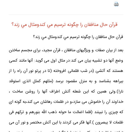
قرآن حال منافقان را چگونه ترسيم مي كندومثال مي زند؟
قرآن حال منافقان را چگونه ترسيم مي كندومثال مي زند؟
بعد از بيان صفات و ويژگيهاى منافقان ، قرآن مجيد، براى مجسم ساختن
وضع آنها دو تشبيه بيان مى كند:در مثال اول مى گويد: آنها مانند كسى
هستند كه آتشى (در شب ظلمانى افروخته (تا در پرتو نور آن راه را از
بيراهه بشناسد و به منزل مقصود برسد (مثلهم كمثل الذى استوقد
نارا).ولى همين كه اين شعله آتش اطراف آنها را روشن ساخت ،
خداوند آن را خاموش مى سازد،و در ظلمات رهاشان مى كند،به گونه اى
كه چيزى را نبينند (فلما اضائت ما حوله ذهب الله بنورهم و تركهم فى
ظلمات لا يبصرون ).آنها فكر مى كردند با اين آتش مختصر و نور آن مى