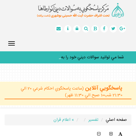
Toggle
gation
شما مي توانيد سوالات ديني خود را به س
_
پاسخگويي آنلاين
(ساعت پاسخگوي احكام شرعي 20 الي
21:30 شب10 صبح الي 11:30 ظهر)
صفحه اصلي
تفسير
» اعلام قران