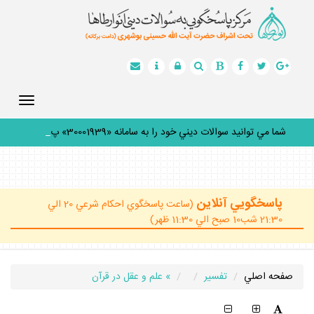
Toggle
gation
شما مي توانيد سوالات ديني خود را به سامانه «30001939» پيا
_
پاسخگويي آنلاين
(ساعت پاسخگوي احكام شرعي 20 الي
21:30 شب10 صبح الي 11:30 ظهر)
صفحه اصلي
تفسير
» علم و عقل در قرآن