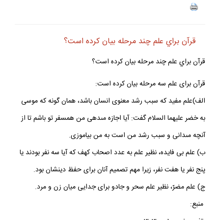
قرآن براي علم چند مرحله بيان كرده است؟
قرآن براي علم چند مرحله بيان كرده است؟
قرآن براى علم سه مرحله بيان كرده است:
الف)علم مفيد كه سبب رشد معنوى انسان باشد، همان گونه كه موسى
به خضر عليهما السلام گفت: آيا اجازه مى‏دهى من همسفر تو باشم تا از
آنچه مى‏دانى و سبب رشد من است به من بياموزى.
ب) علم بى فايده، نظير علم به عدد اصحاب كهف كه آيا سه نفر بودند يا
پنج نفر يا هفت نفر، زيرا مهم تصميم آنان براى حفظ دينشان بود.
ج) علم مضرّ، نظير علم سحر و جادو براى جدايى ميان زن و مرد.
منبع: