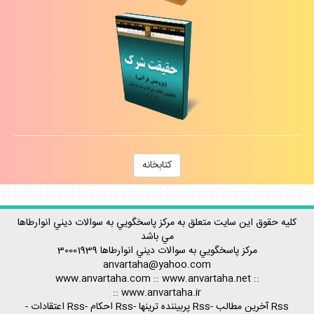
كتابخانه
كليه حقوق اين سايت متعلق به مركز پاسخگويي به سوالات ديني انوارطاها
مي باشد
مركز پاسخگويي به سوالات ديني
انوارطاها
30001939
anvartaha@yahoo.com
www.anvartaha.com
::
www.anvartaha.net
::
::
www.anvartaha.ir
Rss آخرين مطالب
-
Rss پربيننده ترينها
-
Rss احكام
-
Rss اعتقادات
-