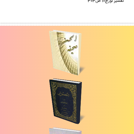
تفسير نورج10 ص303