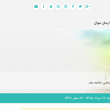
ارسال سوال
ختى خاتمه يابد.
 مرداد 1405
- 22 صفر 1448