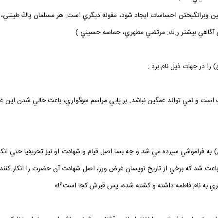
 تلقين وبرانگيختن احساسات ايجاد شود، مقوله ديگري است. هر مسلمان پاكْ طينتي،
راي آگاهي بيشتر ر.ك: مرتضي مطهري، حماسه حسيني )
را در جهات ذيل نام برد :
است و نمي‏ تواند غمگين نباشد. بر پايي مراسم سوگواري، باعث خالي شدن اين غم 
ع) به فراموشي سپرده مي ‏شد و چه بسا اصل قيام و شهادت او نيز تحريفيا حتي انكا
اعث شد كه برخي از تاريخ‏ نويسان غرض ‏ورز، اصل شهادت آن حضرت را انكار كن
دختري به نام فاطمه داشته و كشته شده، پس قبرش كجا است؟!»