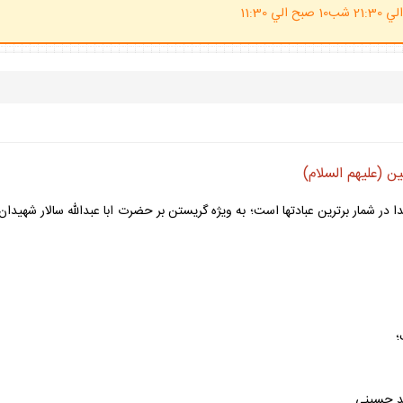
(ساعت پاسخگوي احكام شرعي 20 الي 21:30 شب10 صبح الي 11:30
 (عليهم السلام)
ا در شمار برترين عبادت‏ها است؛ به ويژه گريستن بر حضرت ابا عبدالله سالار شهيدان