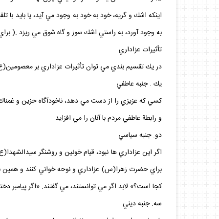
اينكه اشك و گريه، خود به خود به وجود مي ‏آيد، يا بايد با
به وجود آورد، به راستي اشك سوز و گاه شوق مي ‏ريزد .( ب
تأثيرات عزاداري
در يك تقسيم بندي مي‏ توان تأثيرات عزاداري بر معصومين(ع) 
يك . جنبه عاطفي
كسي كه عزيزي را از دست مي ‏دهد، ناخودآگاه حزين و غمناك 
و رابطة ‏عاطفي مردم با آنان را مي ‏افزايد .
دو. جنبه سياسي
اگر اين عزاداري‏ ها نبود، قيام خونين و روشنگر سيدالشهدا(
براي حضرت زهرا(س) عزاداري و نوحه ‏خواني كنند و همين ب
كجا است؟» لابد اگر مي‏ توانستند، مي‏ گفتند: «اگر پيامبر 
سه. جنبه ديني