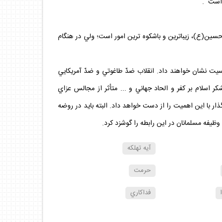
 است .
م حسين(ع)، زيباترين و باشكوه ‏ترين امور است؛ ولي در هنگام
اسيت نشان خواهند داد. انقلاب ضدّ طاغوتي و ضدّ آمريكايي
كر اسلام بر كفر و الحاد جهاني و ... متأثر از مجالس عزاي
 با اين اهميت را از دست خواهد داد. البته بايد در روضه‏
ظيفه مسلمانان در اين رابطه را گوشزد كرد.
آيه تهلكه
حرمت
فداكاري