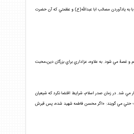
 با به يادآوردن مصائب ابا عبدالله(ع) و عظمتي كه آن حضرت
و غصهّ مي ‏شود. به علاوه، عزاداري براي بزرگان دين،محبت
ر مي‏ شد. در زمان صدر اسلام، شرايط اقتضا نكرد كه شيعيان
ند؛ حتي مي‏ گويند: «اگر محسن فاطمه شهيد شده، پس قبرش