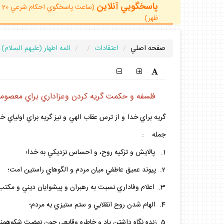
پاسخگويي آنلاين
ظهر)
صفحه اصلي
اعتقادات
ائمه اطهار (عليهم السلام)
فلسفه و حكمت گريه كردن وعزاداري براي معصومين
گريه براي خدا و از ترس عقاب الهي و نيز گريه براي اولياي خد
جمله :
1. پالايش و تزكيه روح، و احساس نزديكي به خدا؛
2. پيوند عميق عاطفي ميان مردم و الگوهاي راستين امت؛
3. اعلام وفاداري نسبت به رهبران و پيشوايان ديني و مكتب؛
4. الهام شدن روح انقلابي و ستم ستيزي به مردم؛
5. زنده نگاه داشتن ياد و خاطره وقايعي چون نهضت شكوهمند حسيني .