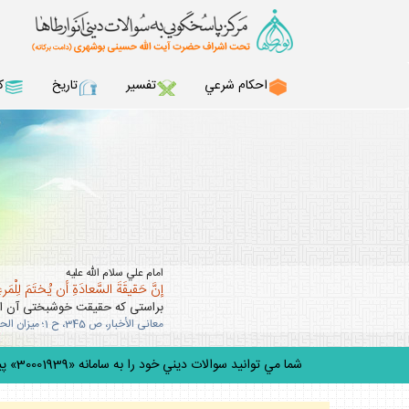
احكام شرعي
تفسير
تاريخ
ك
امام علي سلام الله عليه
إنَّ حَقيقَةَ السَّعادَةِ أن يُختَمَ لِلْمَرءِ 
براستى كه حقيقت خوشبختى آن است
معانى الأخبار، ص 345، ح 1؛ ميزان الحكمه، ج 5، ص 303.
شما مي توانيد سوالات ديني خود را به سامانه «30001939» پيامك كني