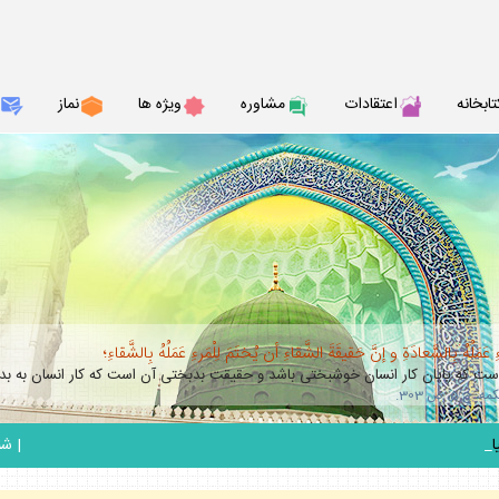
تابخانه
اعتقادات
مشاوره
ويژه ها
نماز
عَمَلُهُ بِالسَّعادَةِ و إنَّ حَقيقَةَ الشَّقاءِ أن يُختَمَ لِلْمَرءِ عَمَلُهُ بِالشَّقاءِ؛
 كه پايان كار انسان خوشبختى باشد و حقيقت بدبختى آن است كه كار انسان به بدب
_
|
شنبه 17