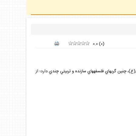
0.0
(
0
)
(ع)، چنين گريه‏اي فلسفه‏هاي سازنده و تربيتي چندي دارد؛ از