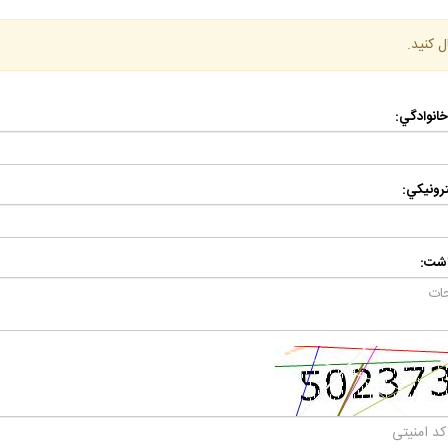
ل كنيد.
 خانوادگي:
رونيكي:
اشت: