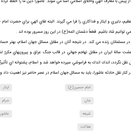
 از پيش با معارف الهي واخلاق اسلامي آشنا مي ‏شوند. عاشورا دين ما را حفظ كرده
ظيم، دِليري و ايثار و فداكاري را فرا مي‏ گيرند. البته لقاي الهي براي حضرت اما
 توانيم شاد باشيم. قطعاً دشمنان ائمه(ع) در اين روز مسرور بوده ‏اند .
 در مسلمانان زنده مي‏ كند. در نتيجه آنان در مقابل مسائل جهان اسلام، بهتر حس
هشت ‏سالة ايران در مقابل تهاجم جهاني در قالب جنگ عراق و پيروزي‏هاي مكررّ لش
ل نگردد، اندك اندك به فراموشي سپرده خواهد شد و اسلام، پشتوانه ‏اي تأثيرگذار
نار نقل حادثه عاشورا، بايد به مسائل جهان اسلام در عصر حاضر نيز اهميت داد و و
امام حسين(ع)
ايثار
جان
حرام
شيعه
عاشورا
هلاكت