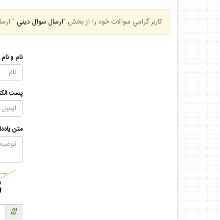
كاربر گرامي سوالات خود را از بخش
"ارسال سوال ديني "
ارسا
نام و نام
پست الكت
متن يادد