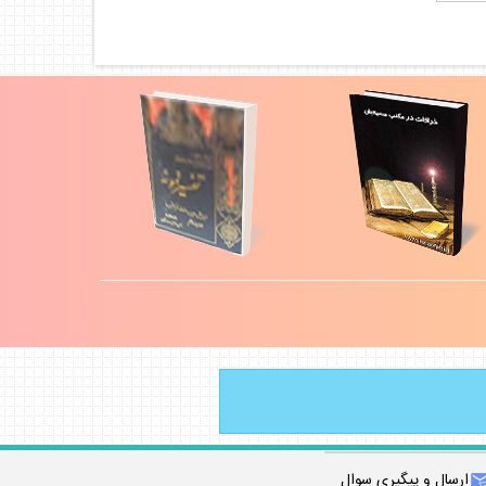
ارسال و پيگيري سوال