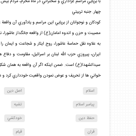
با برپايي مراسم‏ عزاداري و سخنراني در ماه محرم، مردم بيش
چهار. جنبه تربيتي
كودكان و نوجوانان از برپايي اين مراسم و يادآوري آن واقعة ع
مصيبت و حزن و اندوه امامان(ع) از واقعه جانگداز عاشورا، نمي‏
به علاوه نقل حماسة عاشورا، روح ايثار و شجاعت و ايمان را
ايران، پيروزي حزب‏ الله لبنان بر اسرائيل، مقاومت و دفاع 
سيدالشهدا(ع) است. ضمن اينكه اگر آن واقعه به همان شكل نق
خواني‏ ها از تحريف و عوض نمودن واقعيت خودداري كرد و در ك
اسلام
اصل دين
پيامبر اسلام
تشيه
حفظ دين
خودكشي
قران
قيام