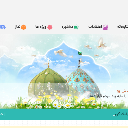
تابخانه
اعتقادات
مشاوره
ويژه ها
نماز
نّاسَ بهِ
را مايه پند مردم قرار دهد.
_
|
جمعه 6