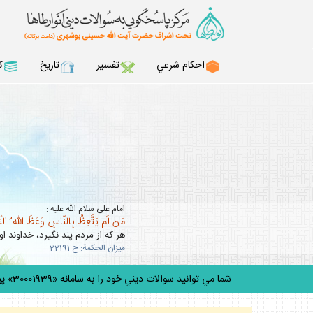
احكام شرعي
تفسير
تاريخ
ك
امام على سلام الله عليه :
مَن لَم يَتَّعِظْ بِالنّاسِ وَعَظَ اللّه ُ ال
هر كه از مردم پند نگيرد، خداوند او 
ميزان الحكمة: ح 22191
شما مي توانيد سوالات ديني خود را به سامانه «30001939» پيامك كنيد.