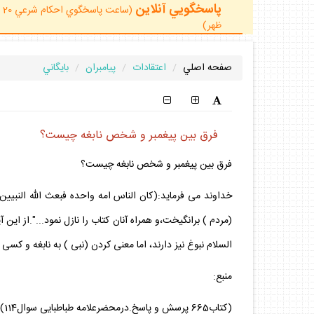
پاسخگويي آنلاين
ظهر)
صفحه اصلي
اعتقادات
پيامبران
بايگاني
فرق بين پيغمبر و شخص نابغه چيست؟
فرق بين پيغمبر و شخص نابغه چيست؟
(مردم ) برانگيخت،و همراه آنان كتاب را نازل نمود...".از اين 
السلام نبوغ نيز دارند، اما معنى كردن (نبى ) به نابغه و 
منبع:
(كتاب665 پرسش و پاسخ.درمحضرعلامه طباطبايي سوال114)