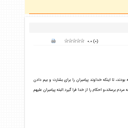
0.0
(
0
)
مبشرين و منذرين ، و انزل معهم الكتاب ...).(بقره:213)."مردم پيوسته امت يگانه بودند، تا اينكه خداوند پيامبران را براى بشارت و بيم دادن
ردم برساند،و احكام را از خدا فرا گيرد.البته پيامبران عليهم