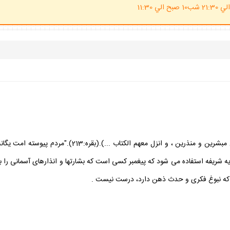
(ساعت پاسخگوي احكام شرعي 20 الي 21:30 شب10 صبح الي 11:30
خداوند مى فرمايد:(كان الناس امه واحده فبعث الله النبيين 
آيه شريفه استفاده مى شود كه پيغمبر كسى است كه بشارتها و انذارهاى آسمانى را به م
كسى كه نبوغ فكرى و حدث ذهن دارد، درست نيست .