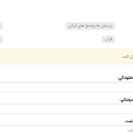
پرسش ها وپاسخ هاي قرآني
قرآن
ل كنيد.
 خانوادگي:
رونيكي:
اشت: