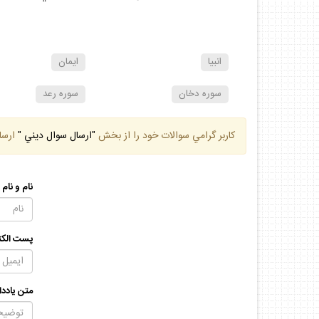
انبيا
ايمان
سوره دخان
سوره رعد
كاربر گرامي سوالات خود را از بخش
"ارسال سوال ديني "
ارسا
نام و نام
پست الكت
متن يادد