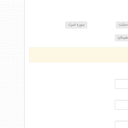
حجّت
سوره اسراء
هيماليا