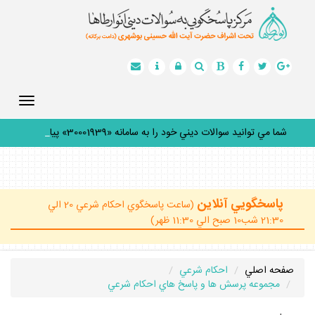
Toggle
gation
شما مي توانيد سوالات ديني خود را به سامانه «30001939» پيامك
_
پاسخگويي آنلاين
(ساعت پاسخگوي احكام شرعي 20 الي
21:30 شب10 صبح الي 11:30 ظهر)
صفحه اصلي
احكام شرعي
مجموعه پرسش ها و پاسخ هاي احكام شرعي