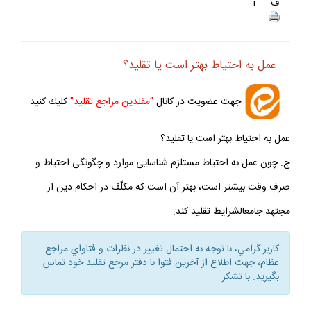
ف
+
-
عمل به احتياط بهتر است يا تقليد؟
جهت عضويت در كانال
"مقلدين مراجع تقليد"
كليك كنيد
عمل به احتياط بهتر است يا تقليد؟
ج: چون عمل به احتياط مستلزم شناسايى موارد و چگونگى احتياط و
صرف وقت بيشتر است، بهتر آن است كه مكلّف در احكام دين از
مجتهد جامع‏الشرايط تقليد كند.
كاربر گرامي، با توجه به احتمال تغيير در نظرات و فتاواي مراجع
عظام، جهت اطلاع از آخرين فتوا با دفتر مرجع تقليد خود تماس
بگيريد. با تشكر