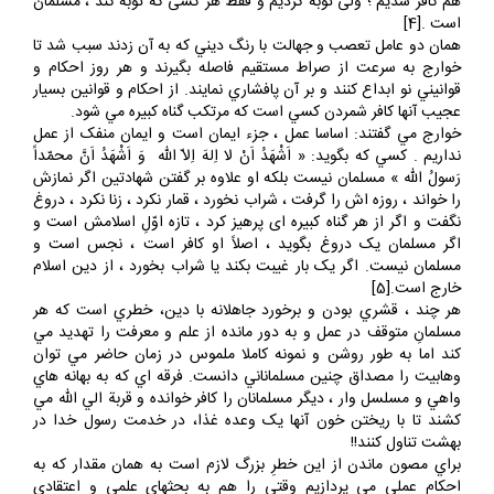
، هم على ، هم معاويه و هم کسانى که تسليم حکميت شدند. خود ما
هم کافر شديم ؛ ولى توبه کرديم و فقط هر کسى که توبه کند ، مسلمان
است .[4]
همان دو عامل تعصب و جهالت با رنگ ديني که به آن زدند سبب شد تا
خوارج به سرعت از صراط مستقيم فاصله بگيرند و هر روز احکام و
قوانيني نو ابداع کنند و بر آن پافشاري نمايند. از احکام و قوانين بسيار
عجيب آنها کافر شمردن کسي است که مرتکب گناه کبيره مي شود.
خوارج مي گفتند: اساسا عمل ، جزء ايمان است و ايمان منفک از عمل
نداريم . کسي که بگويد: « اَشْهَدُ اَنْ لا اِلهَ اِلاّ اللّه ‏ وَ اَشْهَدُ اَنَّ محمّداً
رَسولُ اللّه ‏» مسلمان نيست بلکه او علاوه بر گفتن شهادتين اگر نمازش
را خواند ، روزه‏ اش را گرفت ، شراب نخورد ، قمار نکرد ، زنا نکرد ، دروغ
نگفت و اگر از هر گناه کبيره اى پرهيز کرد ، تازه اوّلِ اسلامش است و
اگر مسلمان يک دروغ بگويد ، اصلاً او کافر است ، نجس است و
مسلمان نيست. اگر يک بار غيبت بکند يا شراب بخورد ، از دين اسلام
خارج است.[5]
هر چند ، قشري بودن و برخورد جاهلانه با دين، خطري است که هر
مسلمانِ متوقف در عمل و به دور مانده از علم و معرفت را تهديد مي
کند اما به طور روشن و نمونه کاملا ملموس در زمان حاضر مي توان
وهابيت را مصداق چنين مسلماناني دانست. فرقه اي که به بهانه هاي
واهي و مسلسل وار ، ديگر مسلمانان را کافر خوانده و قربة الي الله مي
کشند تا با ريختن خون آنها يک وعده غذا، در خدمت رسول خدا در
بهشت تناول کنند!!
براي مصون ماندن از اين خطرِ بزرگ لازم است به همان مقدار که به