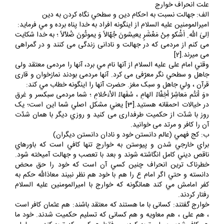
السلام را مقصر دانسته و به ايشان اعلان جنگ دادند.
علت انحراف خوارج
الف: جهالت نسبت به احکام دين و سطحي نگاه کردن به دين
اميرالمومنين عليه السلام از اينگونه افراد به خدا پناه برده و مي فرمايد:
اِلىَ اللّه ِ‏ اَشْکو مِنْ مَعْشَرٍ يعيشونَ جُهّالاً وَ يموتُونَ ضُلاّلاً ؛ به خدا شکايت
مى کنم از مردمى که در جهالت و نادانى زندگى مى‏ کنند و در گمراهى
مى ميرند.[2]
وقتي امام على عليه السلام از آنها نام مي برد، آنها را مردمى معتقد ولى
جاهل و سطحي نگر معرّفى مى کرد. آنها مردمى بودند نمازخوان و قارى
قرآن ، ولي جاهل و سبک مغز. حضرت آنها را اينگونه خطاب مي کند:
«وَ أنتُم مَعاشِرُ أخِفّاءُ الهامِ ، سُفَهاءُ الاْءَحْلامِ ؛ شما مردمى سبكسر و غرق
در خيالات احمقانه هستيد.[3] يعني مشکل اصلي شما اين است؛ يک
روز با شدّت از حکميت طرفدارى مى کنيد و روزي ديگر با همان شدّت
آن‌ را کافر و مرتد مى خوانيد.
ب: کج فهمي (عالم دانستن خود و نادان دانستن ديگران)
براي خارجي شدن و پيوستن به خوارج تنها کافي است که باورهاي
ناقص ديني کامل انگاشته شوند و بعد با تعصب و جهالت آميخته شود.
خطرناک ترين انحراف چنين کسي آن است که خود را حق محض
دانسته و حتي اگر امام ع را هم با خود هم نظر نبيند معاذالله حکم به
کفر امامش مي کند همانگونه که خوارج با اميرالمومنين عليه السلام
رفتار کردند.
خوارج گفتند: کسانى با ما هستند که معتقد باشند: هم عثمان کافر است