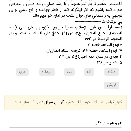
احکام عملي مي پردازيم وقتي را هم به بحثهاي علمي و اعتقادي
اختصاص دهيم تا بتوانيم همزمان با رشد عملي، رشد علمي و معرفتي
هم داشته باشيم که اگر اينگونه شد از خطر جهالت و کج فهمي و بي
توجهي به راهنمائي هاي قرآن عترت در امان خواهيم ماند.
پي نوشت ها:‌----------------------
1.هم فرقة من فرق الإسلام، سموا خَوَارِجَ لِخُرُوجِهِم على علي (عليه
السلام). مجمع البحرين، ج‏2، ص294. خَرَجَ علي السلطان: تمرَّدَ و ثار.
المعجم الوسيط ص224
2.نهج البلاغه، خطبه 17
3. نهج البلاغه، خطبه 36، ترجمه استاد انصاريان
4.سيرى در سيره ائمه اطهار(ع)، ص 37
5. همان ص38
اعتقاد
الله
بت
ديدگاه
عرب
قريش
كاربر گرامي سوالات خود را از بخش
"ارسال سوال ديني "
ارسال كنيد.
نام و نام خانوادگي: