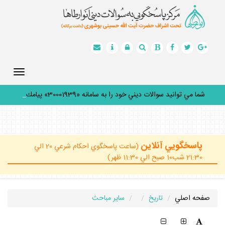
Toggle
gation
شما مي توانيد سوالات ديني خود را به سامانه «30001939» پيامك
كني
_
پاسخگويي آنلاين
(ساعت پاسخگوي احكام شرعي 20 الي
21:30 شب10 صبح الي 11:30 ظهر)
صفحه اصلي
تاريخ
ساير مباحث