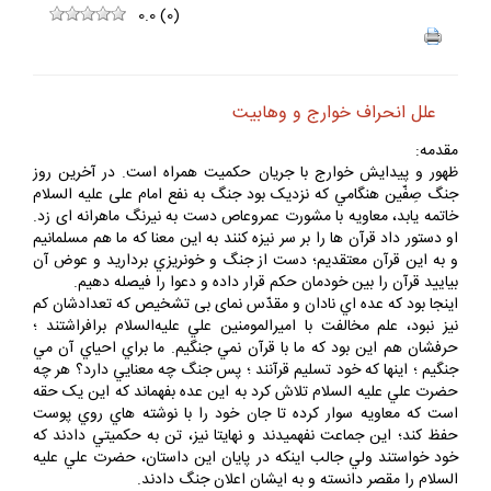
0.0
(
0
)
علل انحراف خوارج و وهابيت
مقدمه:
ظهور و پيدايش خوارج با جريان حکميت همراه است. در آخرين روز
جنگ صِفّين هنگامي که نزديک بود جنگ به نفع امام على عليه السلام
خاتمه يابد، معاويه با مشورت عمروعاص دست به نيرنگ ماهرانه اى زد.
او دستور داد قرآن ها را بر سر نيزه ‏کنند به اين معنا که ما هم مسلمانيم
و به اين قرآن معتقديم؛ دست از جنگ و خونريزي برداريد و عوض آن
بياييد قرآن را بين خودمان حکم قرار داده و دعوا را فيصله دهيم.
اينجا بود که عده اي نادان و مقدّس نماى بى تشخيص که تعدادشان کم
نيز نبود، علم مخالفت با اميرالمومنين علي عليه‌السلام برافراشتند ؛
حرفشان هم اين بود که ما با قرآن نمي جنگيم. ما براي احياي آن مي
جنگيم ؛ اينها که خود تسليم قرآنند ؛ پس جنگ چه معنايي دارد؟ هر چه
حضرت علي عليه السلام تلاش کرد به اين عده بفهماند که اين يک حقه
است که معاويه سوار کرده تا جان خود را با نوشته هاي روي پوست
حفظ کند؛ اين جماعت نفهميدند و نهايتا نيز، تن به حکميتي دادند که
خود خواستند ولي جالب اينکه در پايان اين داستان، حضرت علي عليه