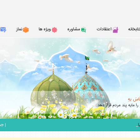
تابخانه
اعتقادات
مشاوره
ويژه ها
نماز
نّاسَ بهِ
را مايه پند مردم قرار دهد.
_
|
جمعه 6