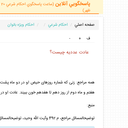
پاسخگويي آنلاين
ظهر)
صفحه اصلي
احكام شرعي
احكام ويژه بانوان
ف
+
-
عادت عدديه چيست؟
همه مراجع: زنى كه شماره روزهاى حيض او در دو ماه پشت سر
هفتم و ماه دوم از روز دهم تا هفدهم خون ببيند. عادت او د
منبع:
توضيح‏المسائل مراجع، م 492 وآيت الله وحيد، توضيح‏المسائل، م 498.