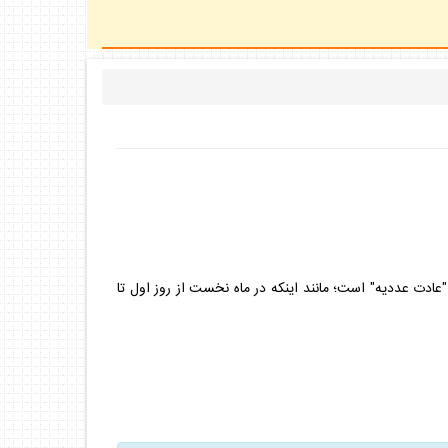
ادت عدديه" است؛ مانند اينكه در ماه نخست از روز اول تا