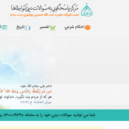
احكام شرعي
تفسير
تاريخ
ك
امام على سلام الله عليه :
مَن لَم يَتَّعِظْ بِالنّاسِ وَعَظَ اللّه ُ ال
هر كه از مردم پند نگيرد، خداوند او 
ميزان الحكمة: ح 22191
شما مي توانيد سوالات ديني خود را به سامانه «30001939» پيامك كني