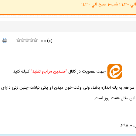
(ساعت پاسخگوي احكام شرعي 20 الي 21:30 شب10 صبح الي 11:30
0.0
(
0
)
جهت عضويت در كانال
"مقلدين مراجع تقليد"
كليك كنيد
 هم به يك اندازه باشد، ولى وقت خون ديدن او يكى نباشد؛ چنين زنى داراى "ع
ر اين مثال هفت روز است.