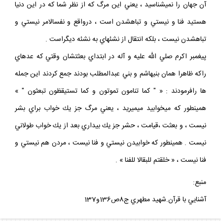
آن جهان را نمي‏شناسيد ، يعني اين مرگ‏ كه از نظر شما كه در اين دنيا
هستيد فنا و نيستي و تباه‏شدن است ، درواقع‏ و نفس‏الامر نيستي و
تباه‏شدن نيست ، بلكه انتقال از نشئه‏اي به نشئه ديگراست .
پيغمبر اكرم صلي الله عليه و آله در ابتداي بعثتشان وقتي كه عده‏اي
راكه ظاهرا همان بني‏هاشم و بني عبدالمطلب بودند جمع كردند اين جمله‏
ها رافرمودند : « " كما تنامون تموتون و كما تستيقظون تبعثون " »
همين‏طور كه‏ مي‏خوابيد مي‏ميريد ، يعني مرگ جز يك خواب براي بشر
نيست ، و بعثت ،قيامت ، حشر جز يك بيداري بعد از يك خواب طولاني
نيست . همين‏طور كه‏ خوابيدن نيستي و فنا نيست ، مردن هم نيستي و
فنا نيست ، « خلقتم للبقالا للفنا » .
منبع:
آشنايي با قرآن.شهيد مطهري ج8ص136و137