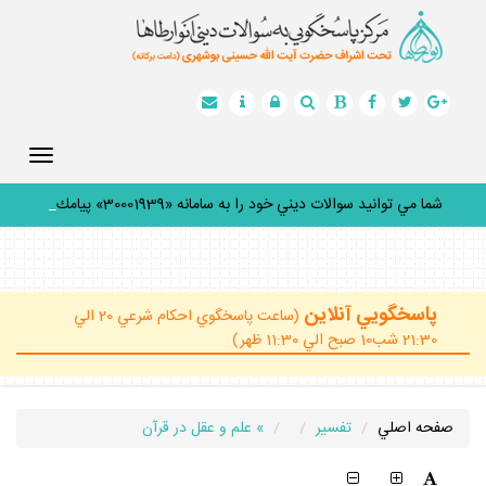
Toggle
gation
شما مي توانيد سوالات ديني خود را به سامانه «30001939» پيامك
كن
_
پاسخگويي آنلاين
(ساعت پاسخگوي احكام شرعي 20 الي
21:30 شب10 صبح الي 11:30 ظهر)
صفحه اصلي
تفسير
» علم و عقل در قرآن