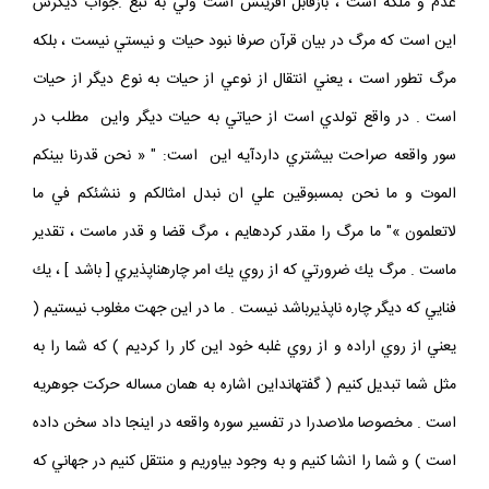
عدم و ملكه است ، بازقابل آفرينش است ولي به تبع .جواب ديگرش
اين است كه مرگ در بيان قرآن صرفا نبود حيات و نيستي‏ نيست ، بلكه
مرگ تطور است ، يعني انتقال از نوعي از حيات به نوع ديگر از حيات
است . در واقع تولدي است از حياتي به حيات ديگر واين مطلب در
سور واقعه صراحت بيشتري داردآيه اين است: " « نحن قدرنا بينكم
الموت و ما نحن بمسبوقين علي ان نبدل امثالكم و ننشئكم في ما
لاتعلمون »" ما مرگ‏ را مقدر كرده‏ايم ، مرگ قضا و قدر ماست ، تقدير
ماست . مرگ يك ضرورتي‏ كه از روي يك امر چاره‏ناپذيري [ باشد ] ، يك
فنايي كه ديگر چاره‏ ناپذيرباشد نيست . ما در اين جهت مغلوب نيستيم (
يعني از روي اراده و از روي‏ غلبه خود اين كار را كرديم ) كه شما را به
مثل شما تبديل كنيم ( گفته‏انداين اشاره به همان مساله حركت جوهريه
است . مخصوصا ملاصدرا در تفسير سوره واقعه در اينجا داد سخن داده
است ) و شما را انشا كنيم و به وجود بياوريم و منتقل كنيم در جهاني كه