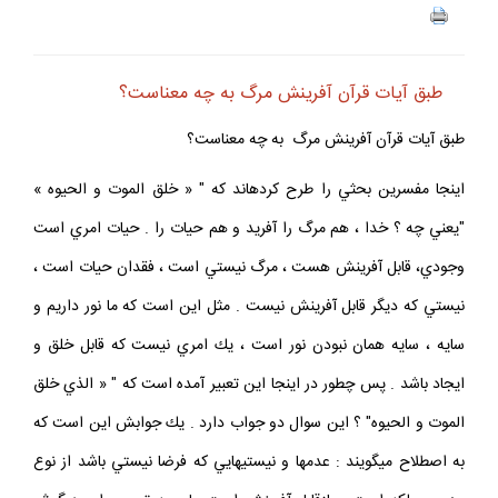
طبق آيات قرآن آفرينش مرگ به چه معناست؟
طبق آيات قرآن آفرينش مرگ به چه معناست؟
اينجا مفسرين بحثي را طرح كرده‏اند كه " « خلق الموت و الحيوه »
"يعني چه ؟ خدا ، هم مرگ را آفريد و هم حيات را . حيات امري است
وجودي‏، قابل آفرينش هست ، مرگ نيستي است ، فقدان حيات است ،
نيستي كه ‏ديگر قابل آفرينش نيست . مثل اين است كه ما نور داريم و
سايه ، سايه‏ همان نبودن نور است ، يك امري نيست كه قابل خلق و
ايجاد باشد . پس‏ چطور در اينجا اين تعبير آمده است كه " « الذي خلق
الموت و الحيوه" ؟ اين سوال دو جواب دارد . يك جوابش اين است كه
به اصطلاح مي‏گويند : عدمها و نيستيهايي كه فرضا نيستي باشد از نوع