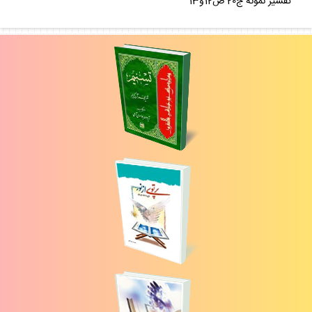
تفسير نمونه ج20 ص12و13