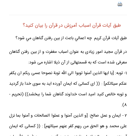
طبق آيات قرآن اسباب آمرزش در قرآن را بيان كنيد؟
طبق آيات قرآن كريم چه اعمالي باعث از بين رفتن گناهان مي شود؟
در قرآن مجيد امور زيادى به عنوان اسباب مغفرت و از بين رفتن گناهان
معرفى شده است كه به قسمتهائى از آن ذيلا اشاره مى شود:
1- توبه: [يا ايها الذين آمنوا توبوا الى الله توبة نصوحا عسى ربكم ان يكفر
عنكم سيئاتكم] : (( اى كسانى كه ايمان آورده ايد به سوى خدا باز گرديد
و توبه خالص كنيد اميد است خداوند گناهان شما را ببخشد)) (تحريم -
8).
2 - ايمان و عمل صالح: [و الذين آمنوا و عملوا الصالحات و آمنوا بما نزل
على محمد و هو الحق من ربهم كفر عنهم سيئاتهم] : (( كسانى كه ايمان