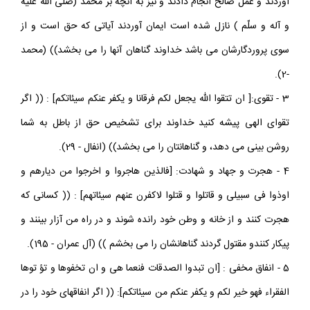
آوردند و عمل صالح انجام دادند و نيز به آنچه بر محمد (صلى اللّه عليه
و آله و سلّم ) نازل شده است ايمان آوردند آياتى كه حق است و از
سوى پروردگارشان مى باشد خداوند گناهان آنها را مى بخشد)) (محمد
-2).
3 - تقوى:[ ان تتقوا الله يجعل لكم فرقانا و يكفر عنكم سيئاتكم] : (( اگر
تقواى الهى پيشه كنيد خداوند براى تشخيص حق از باطل به شما
روشن بينى مى دهد، و گناهانتان را مى بخشد)) (انفال - 29).
4 - هجرت و جهاد و شهادت: [فالذين هاجروا و اخرجوا من ديارهم و
اوذوا فى سبيلى و قاتلوا و قتلوا لاكفرن عنهم سيئاتهم] : (( كسانى كه
هجرت كنند و از خانه و وطن خود رانده شوند و در راه من آزار بينند و
پيكار كنندو مقتول گردند گناهانشان را مى بخشم )) (آل عمران - 195).
5 - انفاق مخفى : [ان تبدوا الصدقات فنعما هى و ان تخفوها و تؤ توها
الفقراء فهو خير لكم و يكفر عنكم من سيئاتكم]: (( اگر انفاقهاى خود را در