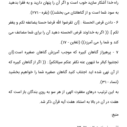
راه خدا آشكار سازيد خوب است و اگر آن را پنهان داريد و به فقرا بدهيد
به سود شما است و از گناهانتان مى بخشد)) (بقره - 271).
6 - دادن قرض الحسنة : [ان تقرضوا الله قرضا حسنا يضاعفه لكم و يغفر
لكم ]: (( اگر به خداوند قرض الحسنه دهيد آن را براى شما مضاعف مى
كند و شما را مى آمرزد)) (تغابن - 17).
7 - پرهيزاز گناهان كبيره كه موجب آمرزش گناهان صغيره است:[ان
تجتنبوا كبائر ما تنهون عنه نكفر عنكم سيئاتكم] : (( اگر از گناهان كبيره كه
از آن نهى شده ايد اجتناب كنيد گناهان صغيره شما را خواهيم بخشيد
(نساء - 31).
به اين ترتيب درهاى مغفرت الهى از هر سو به روى بندگان باز است كه
هفت در آن در بالا به استناد هفت آيه قرآن ذكر شد.
منبع: