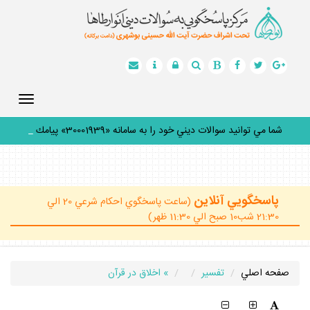
Toggle
gation
شما مي توانيد سوالات ديني خود را به سامانه «30001939» پيامك
كن
_
پاسخگويي آنلاين
(ساعت پاسخگوي احكام شرعي 20 الي
21:30 شب10 صبح الي 11:30 ظهر)
صفحه اصلي
تفسير
» اخلاق در قرآن