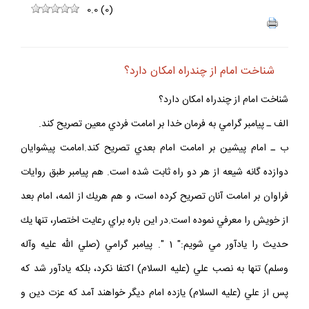
0.0
(
0
)
شناخت امام از چندراه امكان دارد؟
شناخت امام از چندراه امكان دارد؟
الف ـ پيامبر گرامي به فرمان خدا بر امامت فردي معين تصريح كند.
ب ـ امام پيشين بر امامت امام بعدي تصريح كند.امامت پيشوايان
دوازده گانه شيعه از هر دو راه ثابت شده است. هم پيامبر طبق روايات
فراوان بر امامت آنان تصريح كرده است، و هم هريك از ائمه، امام بعد
از خويش را معرفي نموده است.در اين باره براي رعايت اختصار، تنها يك
حديث را يادآور مي شويم:" 1 ". پيامبر گرامي (صلي الله عليه وآله
وسلم) تنها به نصب علي (عليه السلام) اكتفا نكرد، بلكه يادآور شد كه
پس از علي (عليه السلام) يازده امام ديگر خواهند آمد كه عزت دين و