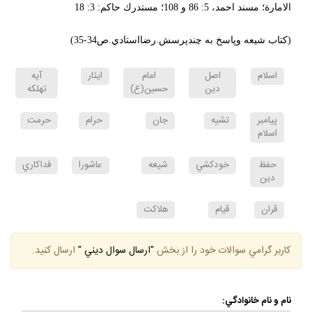
الامارة؛ مسند احمد، 5: 86 و 108؛ مستدرك حاكم: 3: 18
(كتاب شيعه وپاسخ به چندپرسش.رضااستادي.ص34-35)
اسلام
اصل
امام
ايثار
آيه
دين
حسين(ع)
تهلكه
پيامبر
تشيه
جان
حرام
حرمت
اسلام
حفظ
خودكشي
شيعه
عاشورا
فداكاري
دين
قران
قيام
هلاكت
كاربر گرامي سوالات خود را از بخش
"ارسال سوال ديني "
ارسال كنيد.