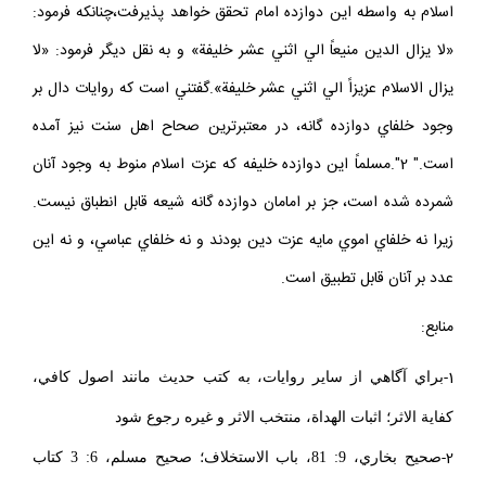
اسلام به واسطه اين دوازده امام تحقق خواهد پذيرفت،چنانكه فرمود:
«لا يزال الدين منيعاً الي اثني عشر خليفة» و به نقل ديگر فرمود: «لا
يزال الاسلام عزيزاً الي اثني عشر خليفة».گفتني است كه روايات دال بر
وجود خلفاي دوازده گانه، در معتبرترين صحاح اهل سنت نيز آمده
است." 2".مسلماً اين دوازده خليفه كه عزت اسلام منوط به وجود آنان
شمرده شده است، جز بر امامان دوازده گانه شيعه قابل انطباق نيست.
زيرا نه خلفاي اموي مايه عزت دين بودند و نه خلفاي عباسي، و نه اين
عدد بر آنان قابل تطبيق است.
منابع:
1-
براي آگاهي از ساير روايات، به كتب حديث مانند اصول كافي،
كفاية الاثر؛ اثبات الهداة، منتخب الاثر و غيره رجوع شود
2-
صحيح بخاري، 9: 81، باب الاستخلاف؛ صحيح مسلم، 6: 3 كتاب