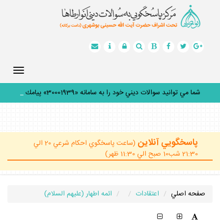
Toggle
gation
شما مي توانيد سوالات ديني خود را به سامانه «30001939» پيامك
كني
_
پاسخگويي آنلاين
(ساعت پاسخگوي احكام شرعي 20 الي
21:30 شب10 صبح الي 11:30 ظهر)
صفحه اصلي
اعتقادات
ائمه اطهار (عليهم السلام)