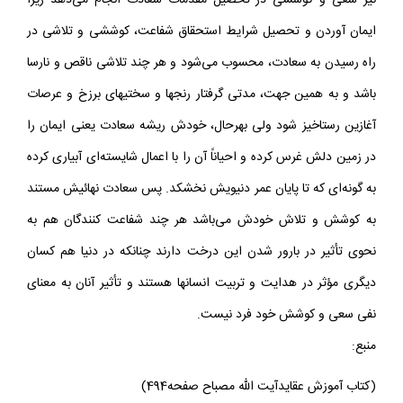
نيز سعى و كوششى در تحصيل مقدّمات سعادت انجام مى‌دهد زيرا
ايمان آوردن و تحصيل شرايط استحقاق شفاعت، كوششى و تلاشى در
راه رسيدن به سعادت، محسوب مى‌شود و هر چند تلاشى ناقص و نارسا
باشد و به همين جهت، مدتى گرفتار رنجها و سختيهاى برزخ و عرصات
آغازين رستاخيز شود ولى بهرحال، خودش ريشه سعادت يعنى ايمان را
در زمين دلش غرس كرده و احياناً آن را با اعمال شايسته‌اى آبيارى كرده
به گونه‌اى كه تا پايان عمر دنيويش نخشكد. پس سعادت نهائيش مستند
به كوشش و تلاش خودش مى‌باشد هر چند شفاعت كنندگان هم به
نحوى تأثير در بارور شدن اين درخت دارند چنانكه در دنيا هم كسان
ديگرى مؤثر در هدايت و تربيت انسانها هستند و تأثير آنان به معناى
نفى سعى و كوشش خود فرد نيست.
منبع:
(كتاب آموزش عقايدآيت الله مصباح صفحه494)