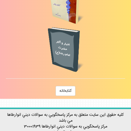
كتابخانه
كليه حقوق اين سايت متعلق به مركز پاسخگويي به سوالات ديني انوارطاها
مي باشد
مركز پاسخگويي به سوالات ديني
انوارطاها
30001939