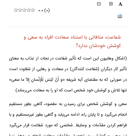
0.0
(
0
)
شفاعت، منافاتى با استناد سعادت افراد به سعى و
كوشش خودشان ندارد?
(اشكال وهابيون اين است كه تأثير شفاعت در نجات از عذاب به معناى
تأثير كار ديگران (شفاعت كنندگان) در سعادت و رهايى از شقاوت است
در صورتى كه به مقتضاى آيه شريفه «وَ أَنْ لَيْسَ لِلْإِنْسانِ إِلاّ ما سَعى»
تنها تلاش و كوشش خود شخص است كه او را به سعادت مى‌رساند).
سعى و كوشش شخص براى رسيدن به مقصود، گاهى بطور مستقيم
انجام مى‌گيرد و تا پايان راه، ادامه مى‌يابد و گاهى بطور غيرمستقيم و با
فراهم كردن مقدّمات و وسايط. شخصى كه مورد شفاعت قرار مى‌گيرد