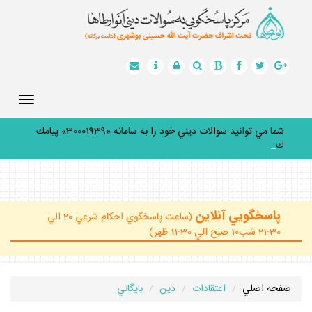
Toggle
gation
شما مي توانيد سوالات ديني خود را به سامانه «30001939» پيامك
كنيد
_
پاسخگويي آنلاين
(ساعت پاسخگوي احكام شرعي 20 الي
21:30 شب10 صبح الي 11:30 ظهر)
صفحه اصلي
اعتقادات
دين
بايگاني