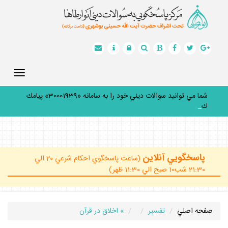
Toggle
gation
شما مي توانيد سوالات ديني خود را به سامانه «30001939» پيامك
كنيد.
_
پاسخگويي آنلاين
(ساعت پاسخگوي احكام شرعي 20 الي
21:30 شب10 صبح الي 11:30 ظهر)
صفحه اصلي
تفسير
» اخلاق در قرآن