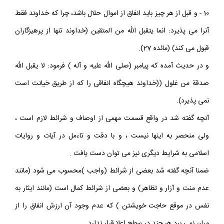
10 - و قبل از هر چيز بايد انفاق از اموال حلال باشد، چرا كه خداوند فقط
آنرا مى پذيرد: انما يتقبل الله من المتقين (خداوند تنها از پرهيزگاران
قبول مى كند) (مائده 27).
و در حديث آمده كه پيامبر (صلى اللّه عليه و آله ) فرمود: لا يقبل الله
صدقة من غلول ((خداوند هيچگاه انفاقى را كه از طريق خيانت است
نمى پذيرد).
آنچه گفته شد در واقع قسمت مهمى از اوصاف و شرائط لازم است ،
ولى منحصر به اينها نيست ، و با دقت و تاءمل در آيات و روايات
اسلامى به شرايط ديگرى نيز مى توان دست يافت .
ضمنا آنچه گفته شد بعضى از شرائط (واجب )محسوب مى شود (مانند
عدم منت و آزار و تظاهر) و بعضى از شرائط كمال است (مانند ايثار به
نفس در موقع حاجت خويشتن ) كه عدم وجود آن ارزش انفاق را از
ميان نمى برد هر چند در سطح اعلا قرار ندارد.