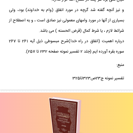
و نيز آنچه گفته شد گرچه در مورد انفاق (وام به خداوند) بود، ولى
بسيارى از آنها در مورد وامهاى معمولى نيز صادق است ، و به اصطلاح از
شرائط لازم ، يا شرط كمال (قرض الحسنه ) مى باشد.
درباره اهميت (انفاق در راه خدا)شرح مبسوطى ذيل آيه 261 تا 267
سوره بقره آورده ايم (جلد 2 تفسير نمونه صفحه 232 تا 257).
منبع:
تفسير نمونه ج23ص323تا325