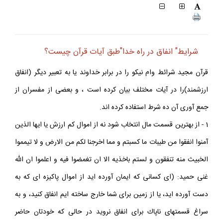
شرايط" انفاق در راه خدا"طبق آيات قرآن چيست؟
قرآن مجيد شرائط وام نيكو را در برابر خداوند يا به تعبير ديگر (انفاق
ارزشمند)را در آيات مختلف بيان كرده است ، و بعضى از مفسران از
جمع آورى آن ده شرط استفاده كرده اند.
1 - از بهترين قسمت مال انتخاب شود نه از اموال كم ارزش يا ايها الذين
آمنوا انفقوا من طيبات ما كسبتم و مما اخرجنا لكم من الارض و لا تيمموا
الخبيث منه تنفقون و لستم باخذيه الا ان تغمضوا فيه و اعلموا ان الله
غنى حميد: (اى كسانى كه ايمان آورده ايد از اموال پاكيزه اى كه به
دست آورده ايد، يا از زمين براى شما خارج ساخته ايم انفاق كنيد، و به
سراغ قسمتهاى ناپاك براى انفاق نرويد در حالى كه خودتان حاضر