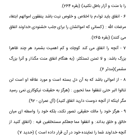
را با منت و آزار باطل نكنيد) (بقره 264).
6 - انفاق بايد تواءم با اخلاص و خلوص نيت باشد ينفقون اموالهم ابتغاء
مرضات الله : (كسانى كه اموالشان را براى جلب خشنودى خداوند انفاق
مى كنند) (بقره 265).
7 - آنچه را انفاق مى كند كوچك و كم اهميت بشمرد هر چند ظاهرا
بزرگ باشد: و لا تمنن تستكثر: (به هنگام انفاق منت مگذار و آنرا بزرگ
مشمر)(مدثر 6).
8 - از اموالى باشد كه به آن دل بسته است و مورد علاقه او است لن
تنالوا البر حتى تنفقوا مما تحبون : (هرگز به حقيقت نيكوكارى نمى رسيد
مگر اينكه از آنچه دوست داريد انفاق كنيد) (آل عمران - 92).
9 - هرگز خود را مالك حقيقى تصور نكند، بلكه خود را واسطه اى ميان
خالق و خلق بداند: و انفقوا مما جعلكم مستخلفين فيه : (انفاق كنيد از
آنچه خداوند شما را نماينده خود در آن قرار داده است ) (حديد 7)