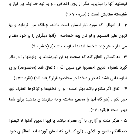
نيستيد آنها را بپذيريد مگر از روى اغماض ، و بدانيد خداوند بى نياز و
شايسته ستايش است ) (بقره - 267).
2 - از اموالى كه مورد نياز انسان است باشد، چنانكه مى فرمايد و يؤ
ثرون على انفسهم و لو كان بهم خصاصة : (آنها ديگران را بر خود مقدم
مى دارند هر چند شخصا شديدا نيازمند باشند). (حشر - 9).
3 - به كسانى انفاق كند كه سخت به آن نيازمندند و اولويتها را در نظر
گيرد للفقراء الذين احصروا فى سبيل الله : (انفاق شما (مخصوصا) براى
نيازمندانى باشد كه در راه خدا در محاصره قرار گرفته اند) (بقره 273).
4 - انفاق اگر مكتوم باشد بهتر است : و ان تخفوها و تؤ توها الفقراء فهو
خير لكم : (هر گاه آنها را مخفى ساخته و به نيازمندان بدهيد براى شما
بهتر است )(بقره 271).
5 - هرگز منت و آزارى با آن همراه نباشد يا ايها الذين آمنوا لا تبطلوا
صدقاتكم بالمن و الاذى : (اى كسانى كه ايمان آورده ايد انفاقهاى خود