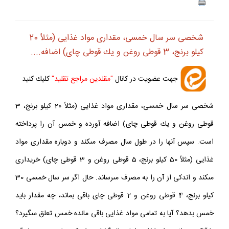
ف
+
-
شخصى سر سال خمسى، مقدارى مواد غذايى (مثلاً 20
كيلو برنج، 3 قوطى روغن و يك قوطى چاى) اضافه....
جهت عضويت در كانال
"مقلدين مراجع تقليد"
كليك كنيد
شخصى سر سال خمسى، مقدارى مواد غذايى (مثلاً 20 كيلو برنج، 3
قوطى روغن و يك قوطى چاى) اضافه آورده و خمس آن را پرداخته
است. سپس آنها را در طول سال مصرف مى‏كند و دوباره مقدارى مواد
غذايى (مثلاً 50 كيلو برنج، 5 قوطى روغن و 3 قوطى چاى) خريدارى
مى‏كند و اندكى از آن را به مصرف مى‏رساند. حال اگر سر سال خمسى 30
كيلو برنج، 4 قوطى روغن و 2 قوطى چاى باقى بماند، چه مقدار بايد
خمس بدهد؟ آيا به تمامى مواد غذايى باقى مانده خمس تعلق مى‏گيرد؟