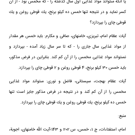
يا آنكه مى‏تواند مواد غذايى اول سال گذشته را - كه مخمس بود - از آن
كسر نمايد و در نتيجه تنها خمس ده كيلو برنج، يك قوطى روغن و يك
قوطى چاى را بپردازد؟
آيات عظام امام، تبريزى، خامنه‏اى، صافى و مكارم: بايد خمس هر مقدار
از مواد غذايى سال جارى را - كه تا سر سال زياد آمده - بپردازد و
نمى‏تواند مواد غذايى مخمس را از آن كم كند. بنابراين در فرض مذكور،
بايد خمس 30 كيلو برنج، 4 قوطى روغن و 2 قوطى چاى را بپردازد.
آيات عظام بهجت، سيستانى، فاضل و نورى: مى‏تواند مواد غذايى
مخمس را از آن كم كند و در نتيجه در فرض مذكور جايز است تنها
خمس ده كيلو برنج، يك قوطى روغن و يك قوطى چاى را بپردازد.
منبع: