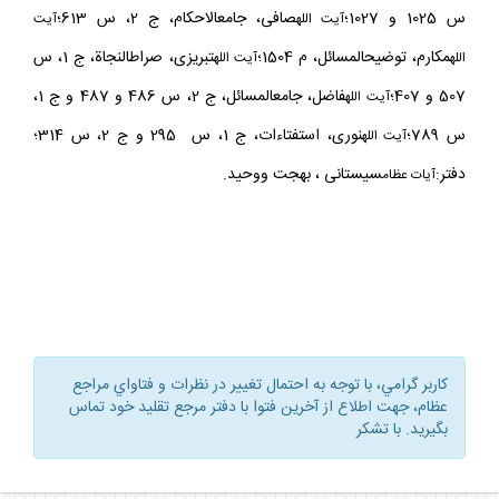
امام، استفتاءات، ج 1، خمس، س 202 و 143؛آيت الله خامنه‏اى، اجوبة،
س 1025 و 1027؛
صافى، جامع‏الاحكام، ج 2، س 613؛
آيت
الله
آيت
مكارم، توضيح‏المسائل، م 1504؛
تبريزى، صراطالنجاة، ج 1، س
الله
آيت
الله
507 و 407؛
فاضل، جامع‏المسائل، ج 2، س 486 و 487 و ج 1،
آيت
الله
س 789؛
نورى، استفتاءات، ج 1، س 295 و ج 2، س 314؛
آيت
الله
دفتر:
سيستانى ، بهجت ووحيد.
آيات
عظام
كاربر گرامي، با توجه به احتمال تغيير در نظرات و فتاواي مراجع
عظام، جهت اطلاع از آخرين فتوا با دفتر مرجع تقليد خود تماس
بگيريد. با تشكر