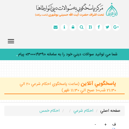
Toggle
gation
شما مي توانيد سوالات ديني خود را به سامانه «30001939» پيامك
ك
_
پاسخگويي آنلاين
(ساعت پاسخگوي احكام شرعي 20 الي
21:30 شب10 صبح الي 11:30 ظهر)
صفحه اصلي
احكام شرعي
احكام خمس