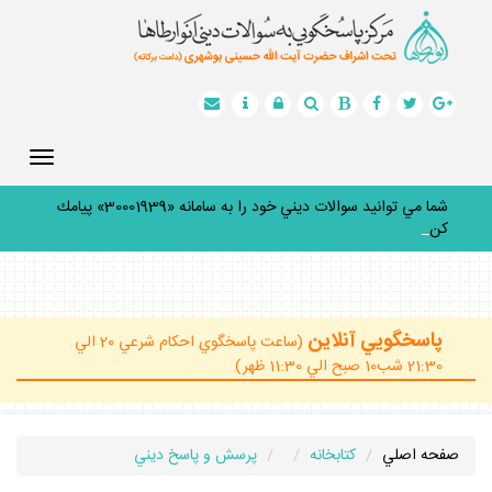
Toggle
gation
شما مي توانيد سوالات ديني خود را به سامانه «30001939» پيامك
كنيد.
_
پاسخگويي آنلاين
(ساعت پاسخگوي احكام شرعي 20 الي
21:30 شب10 صبح الي 11:30 ظهر)
صفحه اصلي
كتابخانه
پرسش و پاسخ ديني