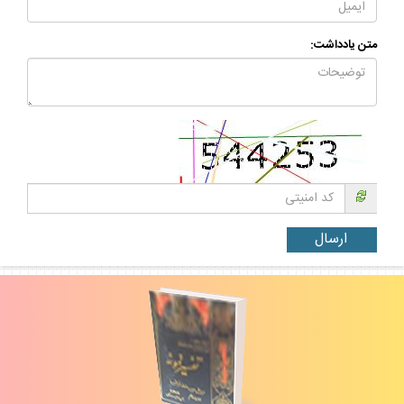
متن يادداشت: