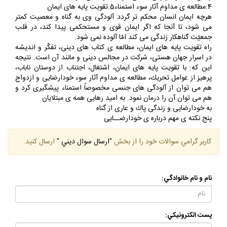
4:مطالعه ى مداوم آثار سوء استمناء5:تقويت پايه هاى ايمان
هرچه ايمان انسان محكم تر گردد آلودگى وى به گناه و معصيت كمتر
مى شود، تا آنجا كه اگر ايمان قوى و مستحكمى پيدا كند، در قلب
جمعيّت گناهكار زندگى مى كند امّا آلوده نمى شود.
راه تقويت پايه هاى ايمان، مطالعه ى كتاب هاى دينى، تفكّر و انديشه
در اسرار جهان هستى، شركت در مجالس دينى و مانند آن است. نتيجه
اين كه: با تقويت پايه هاى ايمان، اشتغال، اجتناب از دوستان ناباب،
پرهيز از عوامل تحريك، مطالعه ى مداوم آثار سوء خودارضايى و ازدواج
هم مى توان از آلودگى هاى جنسى مخصوصاً استمناء پيشگيرى كرد و
هم مى توان آن را درمان نمود. به اميد رهايى همه ى مبتلايان
به خودارضايى و زندگى پاك و عارى از گناه
پنج نكته ى مهم درباره ى خودارضــايى
كاربر گرامي سوالات خود را از بخش
"ارسال سوال ديني "
ارسال كنيد.
نام و نام خانوادگي:
پست الكترونيكي: