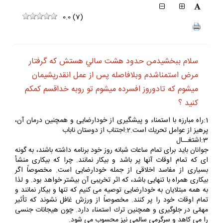
0.0
(
7
)
سلام ببخشيدمن حدود هشت سالي هستش كه گرفتار
مرض استمناشدم وبلافاصله پس از عمل انقدرپشيمان
ميشوم كه تادوروز افسرده ميشوم تو روبه خداقسم كمكم
كنيد ؟
1:راه مبارزه با استمناء و پيشگيرى از خودارضايى و همچنين درمان آن،
پرهيز از عوامل تحريك است.2:اجتناب از دوستان ناباب
3:اشتغــال
جوانان بايد براى تمام ساعات شبانه روز خود برنامه داشته باشند، به گونه
اى كه تمام اوقات آنها پر باشد و بيكار نمانند. چرا كه بيكارى منشأ
بسيارى از مفاسد اخلاقى از جمله خودارضايى است. مخصوصاً اگر
بيكارى همراه با تنهايى باشد، كه اثر تخريبى آن بيشتر خواهد بود. و لذا
به همه مبتلايان به خودارضايى توصيه مى كنيم كه تنها و بيكار نمانند و
تمام اوقات خود را پر كنند. مخصوصاً از ورزش غافل نشوند كه تأثير
مهمّى در جلوگيرى و همچنين ترك استمناء دارد. چون هيجانات جنسى
را مى كاهد و سرگرمى سالمى نيز محسوب مى شود.