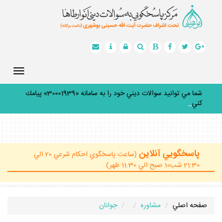
Toggle
gation
شما مي توانيد سوالات ديني خود را به سامانه «30001939» پيامك
كنيد.
_
پاسخگويي آنلاين
(ساعت پاسخگوي احكام شرعي 20 الي
21:30 شب10 صبح الي 11:30 ظهر)
صفحه اصلي
مشاوره
جوانان