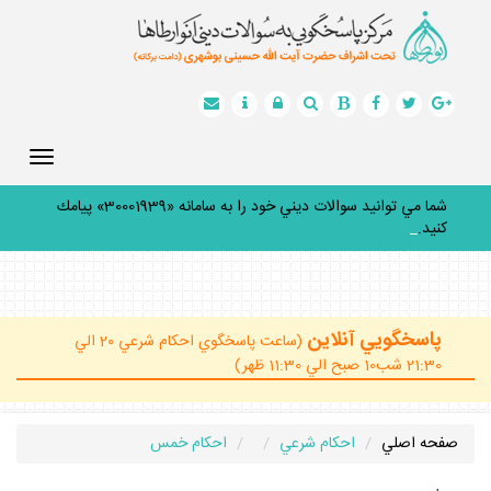
Toggle
gation
شما مي توانيد سوالات ديني خود را به سامانه «30001939» پيامك
كنيد.
_
پاسخگويي آنلاين
(ساعت پاسخگوي احكام شرعي 20 الي
21:30 شب10 صبح الي 11:30 ظهر)
صفحه اصلي
احكام شرعي
احكام خمس