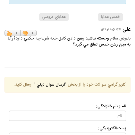
خمس هدايا
هداياي عروسي
علي
1393/06/14
0
0
باعرض سلام وخسته نباشيد رهن دادن كامل خانه شرعا چه حكمي دارد؟وآيا
به مبلغ رهن خمس تعلق مي گيرد؟
كاربر گرامي سوالات خود را از بخش
"ارسال سوال ديني "
ارسال كنيد.
نام و نام خانوادگي:
پست الكترونيكي: