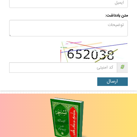
متن يادداشت: