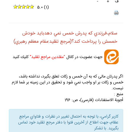
ف
+
-
5.0
(
1
)
سلام،فرزندي كه پدرش خمس نمي دهدبايد خودش
خمسش را پرداخت كند؟(مرجع تقليد:مقام معظم رهبري)
جهت عضويت در كانال
"مقلدين مراجع تقليد"
كليك كنيد
اگر پدرتان مالى كه به آن خمس و زكات تعلق بگيرد، نداشته باشد،
خمس و زكات بر او واجب نمي شود و تحقيق در اين زمينه بر شما لازم
نيست.
منبع :
أجوبة الاستفتاءات (فارسى)، ص: 196
كاربر گرامي، با توجه به احتمال تغيير در نظرات و فتاواي مراجع
عظام، جهت اطلاع از آخرين فتوا با دفتر مرجع تقليد خود تماس
بگيريد. با تشكر