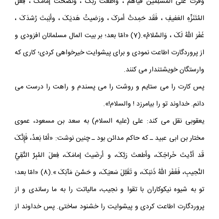
وفَّرتَ عَلَى المُسلِمينَ فَيأَهُم ، وأطَعتَ رَبَّکَ ، ونَصَحتَ إمامَکَ ، فِعلَ
المُتَنَزِّهِ العَفيفِ ، فَقَد حَمِدتُ أمرَکَ ، ورَضيتُ هَديَکَ ، وأبَبتَ رُشدَکَ ،
غَفَرَ اللهُ لَکَ ، وَالسَّلامُ».(7) «امّا بعد؛ بر بيت المال مسلمانان افزودى و
از پروردگارت اطاعت نمودى و براى پيشوايت خيرخواهى کردى؛ کارى که
وارستگان خويشتندار مى کنند.
پس کارت را مى ستايم و روشت را مى پسندم و راهت را درست مى
دانم. خداوند تو را بيامرزد ! والسلام!».
يعقوبى نقل مى کند: على (عليه السلام) به سعد بن مسعود، عموى
مختار بن ابى عبيد ـ که حاکم مدائن بود ـ چنين نوشت: «أمّا بَعدُ، فَإِنَّکَ
قَد أدَّيتَ خَراجَکَ، وأطعتَ رَبَّکَ، و أرضَيتَ إمامَکَ، فِعلَ المُبِرِّ التَّقِيِّ
النَّجيبِ، فَغَفَرَ اللهُ ذَنبَکَ، و تَقَبَّلَ سَعيَکَ، و حَسَّنَ مَآبَکَ ».(8) «امّا بعد؛
تو به شيوه نيکوکاران با تقوا و نجيب، مالياتت را به ما رساندى و از
پروردگارت اطاعت کردى و پيشوايت را خشنود ساختى. پس خداوند از