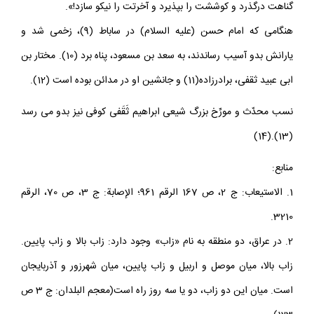
گناهت درگذرد و کوششت را بپذيرد و آخرتت را نيکو سازد!».
هنگامى که امام حسن (عليه السلام) در ساباط (9)، زخمى شد و
يارانش بدو آسيب رساندند، به سعد بن مسعود، پناه برد (10). مختار بن
ابى عبيد ثقفى، برادرزاده(11) و جانشين او در مدائن بوده است (12).
نسب محدّث و مورِّخ بزرگ شيعى ابراهيم ثَقَفى کوفى نيز بدو مى رسد
(13).(14)
منابع:
1. الاستيعاب: ج 2، ص 167 الرقم 961؛ الإصابة: ج 3، ص 70، الرقم
3210.
2. در عراق، دو منطقه به نام «زاب» وجود دارد: زاب بالا و زاب پايين.
زاب بالا، ميان موصل و اربيل و زاب پايين، ميان شهرزور و آذربايجان
است. ميان اين دو زاب، دو يا سه روز راه است(معجم البلدان: ج 3 ص