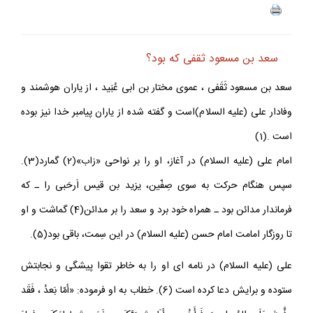
سعد بن مسعود ثقفى كه بود؟
سعد بن مسعود ثَقَفى ، عموى مختار بن ابى عُبَيد ، از ياران هوشمند و
وفادار على (عليه السلام)است و گفته شده از ياران پيامبر خدا نيز بوده
است .(1)
امام على (عليه السلام) در آغاز، او را بر نواحى «زاب»(2) گمارد(3).
سپس هنگام حرکت به سوى صِفّين، يزيد بن قيس اَرحَبى را ـ که
فرماندار مدائن بود ـ همراه خود برد و سعد را بر مدائن(4) گماشت و او
تا روزگار امامت امام حسن (عليه السلام) در اين سِمت، باقى بود(5).
على (عليه السلام) در نامه اى او را به خاطر تقوا پيشگى و نجابتش
ستوده و برايش دعا کرده است (6). خطاب به او فرموده: «أمّا بَعدُ ، فَقَد