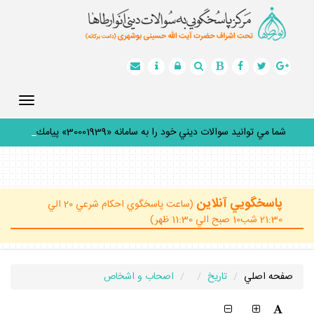
Toggle
gation
شما مي توانيد سوالات ديني خود را به سامانه «30001939» پيامك
كني
_
پاسخگويي آنلاين
(ساعت پاسخگوي احكام شرعي 20 الي
21:30 شب10 صبح الي 11:30 ظهر)
صفحه اصلي
تاريخ
اصحاب و اشخاص