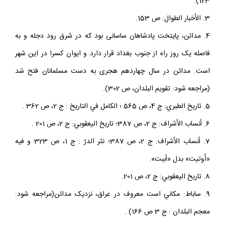
123).
3. الأخبار الطوال: ص 153.
4. مدائن، پايتخت پادشاهان ساسانى بود که در شرق رود دجله و به
فاصله يک روز راه از جنوب بغداد قرار دارد و ايوان کسرا در اين شهر
است. مدائن در سال چهاردهم هجرى به دست مسلمانان فتح شد
(مراجعه شود: تقويم البلدان، ص 302).
5. تاريخ الطبري: ج 4، ص 565 ؛ الکامل في التاريخ : ج 2، ص 362 .
6. أنساب الأشراف: ج 2، ص 387؛ تاريخ اليعقوبي: ج 2، ص 201 .
7. أنساب الأشراف: ج 2، ص 387؛ نثر الدرّ : ج 1، ص 323 و فيه
«اُوتيت» بدل «أببت».
8. تاريخ اليعقوبي: ج 2، ص 201.
9. ساباط: مکاني است معروف در عراق، نزديک مدائن(مراجعه شود:
معجم البلدان : ج 3 ص 166) .