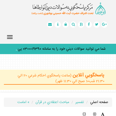
Toggle
gation
شما مي توانيد سوالات ديني خود را به سامانه «30001939» پيامك
_
پاسخگويي آنلاين
(ساعت پاسخگوي احكام شرعي 20 الي
21:30 شب10 صبح الي 11:30 ظهر)
صفحه اصلي
تفسير
مباحث اعتقادي در قرآن
» امامت