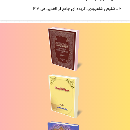
2 ـ شفيعى شاهرودى، گزيده اى جامع از الغدير، ص 617.