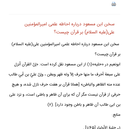
سخن ابن مسعود درباره احاطه علمى اميرالمؤمنين
على(عليه السلام) بر قرآن چيست؟
سخن ابن مسعود درباره احاطه علمى اميرالمؤمنين على(عليه السلام)
بر قرآن چيست؟
ابونعيم در «حليه»(1) از ابن مسعود نقل كرده است: «إنّ القرآن اُنزل
على سبعة أحرف ما منها حرف إلاّ وله ظهر وبطن ، وإنّ عليّ بن أبي طالب
عنده منه الظاهر والباطن» [همانا قرآن بر هفت حرف نازل شده، و هيچ
حرفى از قرآن نيست مگر آن كه براى آن ظاهر و باطنى است، و نزد على
بن ابى طالب آن ظاهر و باطن وجود دارد] .(2)
منابع:
1ـ حلية الأولياء [1/65] .