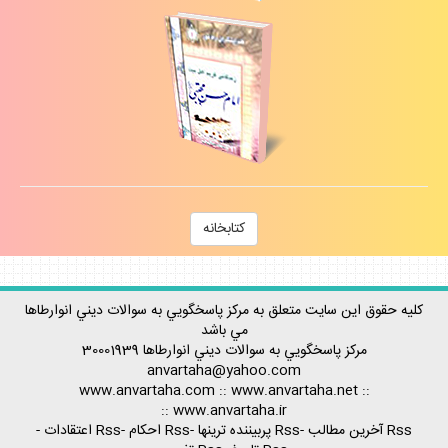
كتابخانه
كليه حقوق اين سايت متعلق به مركز پاسخگويي به سوالات ديني انوارطاها
مي باشد
مركز پاسخگويي به سوالات ديني
انوارطاها
30001939
anvartaha@yahoo.com
www.anvartaha.com
::
www.anvartaha.net
::
::
www.anvartaha.ir
Rss آخرين مطالب
-
Rss پربيننده ترينها
-
Rss احكام
-
Rss اعتقادات
-