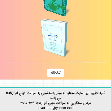
كتابخانه
كليه حقوق اين سايت متعلق به مركز پاسخگويي به سوالات ديني انوارطاها
مي باشد
مركز پاسخگويي به سوالات ديني
انوارطاها
30001939
anvartaha@yahoo.com