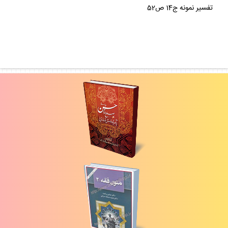
تفسير نمونه ج14 ص52