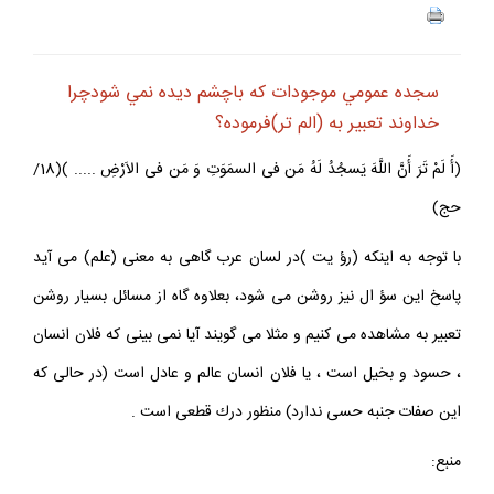
سجده عمومي موجودات كه باچشم ديده نمي شودچرا
خداوند تعبير به (الم تر)فرموده؟
(أَ لَمْ تَرَ أَنَّ اللَّهَ يَسجُدُ لَهُ مَن فى السمَوَتِ وَ مَن فى الاَرْضِ ..... )(18/
حج)
با توجه به اينكه (رؤ يت )در لسان عرب گاهى به معنى (علم) مى آيد
پاسخ اين سؤ ال نيز روشن مى شود، بعلاوه گاه از مسائل بسيار روشن
تعبير به مشاهده مى كنيم و مثلا مى گويند آيا نمى بينى كه فلان انسان
، حسود و بخيل است ، يا فلان انسان عالم و عادل است (در حالى كه
اين صفات جنبه حسى ندارد) منظور درك قطعى است .
منبع: