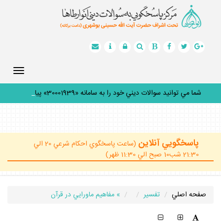
Toggle
gation
شما مي توانيد سوالات ديني خود را به سامانه «30001939» پيامك
_
پاسخگويي آنلاين
(ساعت پاسخگوي احكام شرعي 20 الي
21:30 شب10 صبح الي 11:30 ظهر)
صفحه اصلي
تفسير
» مفاهيم ماورايي در قرآن