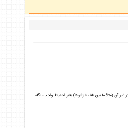
ير آن (مثلاً ما بين ناف تا زانوها) بنابر احتياط واجب، نگاه