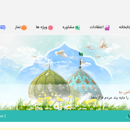
تابخانه
اعتقادات
مشاوره
ويژه ها
نماز
نّاسَ بهِ
را مايه پند مردم قرار دهد.
_
|
جمعه 6