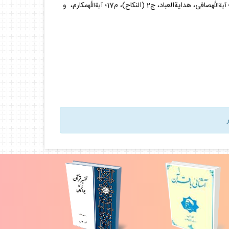
صافى، هدايةالعباد، ج2 (النكاح)، م17؛
مكارم، و
آيةاللَّه
آيةاللَّه