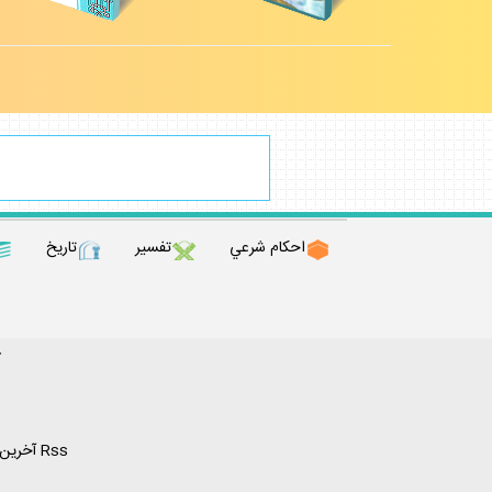
احكام شرعي
تفسير
تاريخ
ك
Rss آخرين مطالب