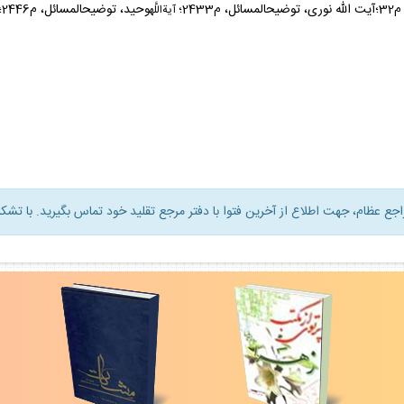
وحيد، توضيح‏المسائل، م2446؛
آيةاللَّه
راجع عظام، جهت اطلاع از آخرين فتوا با دفتر مرجع تقليد خود تماس بگيريد. با تشكر