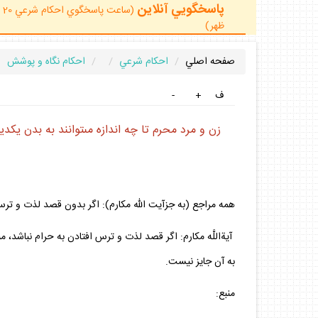
پاسخگويي آنلاين
ظهر)
صفحه اصلي
احكام شرعي
احكام نگاه و پوشش
ف
+
-
زن و مرد محرم تا چه اندازه مى‏توانند به بدن يكديگ
همه مراجع (به جزآيت الله مكارم): اگر بدون قصد لذت و ترس اف
آيةاللَّه مكارم: اگر قصد لذت و ترس افتادن به حرام نباشد، مى‏
به آن جايز نيست.
منبع: