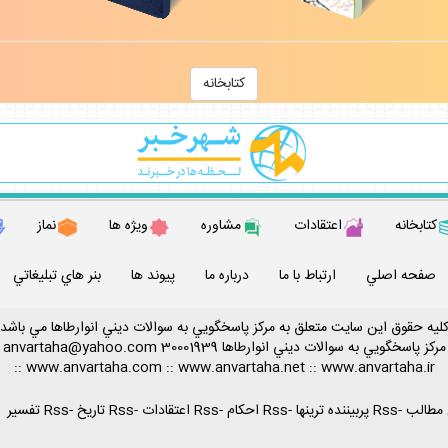
كتابخانه
كتابخانه
اعتقادات
مشاوره
ويژه ها
نماز
صفحه اصلي
ارتباط با ما
درباره ما
پيوند ها
بنر هاي تبليغاتي
ليه حقوق اين سايت متعلق به مركز پاسخگويي به سوالات ديني انوارطاها مي باشد
مركز پاسخگويي به سوالات ديني
انوارطاها
30001939
anvartaha@yahoo.com
::
www.anvartaha.com
::
www.anvartaha.net
::
www.anvartaha.ir
-
Rss پربيننده ترينها
-
Rss احكام
-
Rss اعتقادات
-
Rss تاريخ
-
Rss تفسير