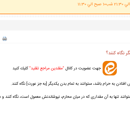
(ساعت پاسخگوي احكام شرعي 20 الي 21:30 شب10 صبح الي 11:30
ر نگاه كنند؟
جهت عضويت در كانال
"مقلدين مراجع تقليد"
كليك كنيد
تادن به حرام باشد، مى‏توانند به تمام بدن يكديگر [به جز عورت] نگاه كنند.
توانند تنها به آن مقدارى كه در ميان محارم، نپوشاندنش معمول است، نگاه كنند و در غ