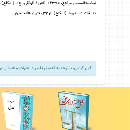
توضيح‏المسائل مراجع، م2437؛ العروة الوثقى، ج2، (النكاح)، م32؛آيت الله نورى، توضيح‏المسائل، م2433؛
تعليقات على‏العروة، (النكاح)، م 32.
دفتر:
آيةاللَّه خامنه‏اى
.
كاربر گرامي، با توجه به احتمال تغيير در نظرات و فتاواي م