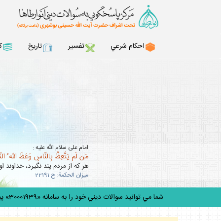
احكام شرعي
تفسير
تاريخ
ك
امام على سلام الله عليه :
مَن لَم يَتَّعِظْ بِالنّاسِ وَعَظَ اللّه ُ ال
هر كه از مردم پند نگيرد، خداوند او 
ميزان الحكمة: ح 22191
شما مي توانيد سوالات ديني خود را به سامانه «30001939» پيامك كن