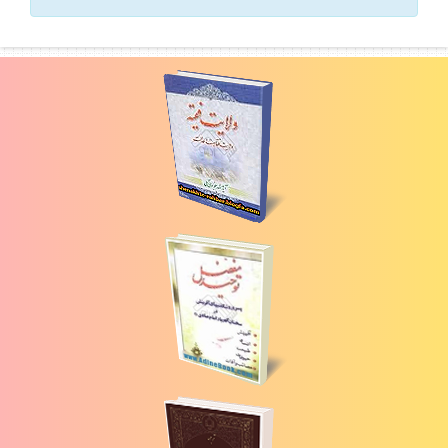
بگيريد. با تشكر