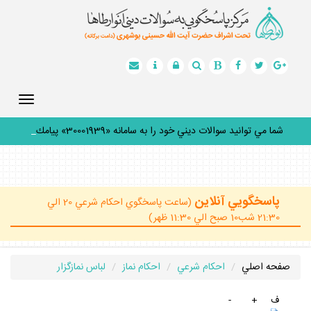
Toggle
gation
شما مي توانيد سوالات ديني خود را به سامانه «30001939» پيامك
كن
_
پاسخگويي آنلاين
(ساعت پاسخگوي احكام شرعي 20 الي
21:30 شب10 صبح الي 11:30 ظهر)
صفحه اصلي
احكام شرعي
احكام نماز
لباس نمازگزار