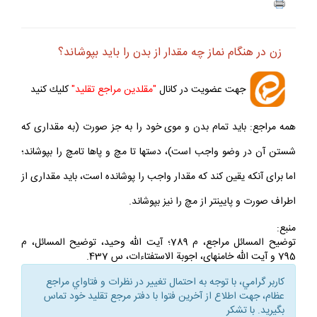
ف
+
-
زن در هنگام نماز چه مقدار از بدن را بايد بپوشاند؟
جهت عضويت در كانال
"مقلدين مراجع تقليد"
كليك كنيد
همه مراجع: بايد تمام بدن و موى خود را به جز صورت (به مقدارى كه
شستن آن در وضو واجب است)، دست‏ها تا مچ و پاها تامچ را بپوشاند؛
اما براى آنكه يقين كند كه مقدار واجب را پوشانده است، بايد مقدارى از
اطراف صورت و پايين‏تر از مچ را نيز بپوشاند.
منبع:
توضيح المسائل مراجع، م 789؛ آيت اللّه وحيد، توضيح المسائل، م
795 و آيت اللّه خامنه‏اى، اجوبة الاستفتاءات، س 437.
كاربر گرامي، با توجه به احتمال تغيير در نظرات و فتاواي مراجع
عظام، جهت اطلاع از آخرين فتوا با دفتر مرجع تقليد خود تماس