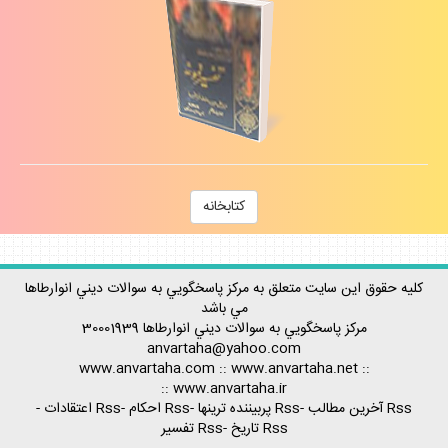
كتابخانه
كليه حقوق اين سايت متعلق به مركز پاسخگويي به سوالات ديني انوارطاها
مي باشد
مركز پاسخگويي به سوالات ديني
انوارطاها
30001939
anvartaha@yahoo.com
www.anvartaha.com
::
www.anvartaha.net
::
::
www.anvartaha.ir
Rss آخرين مطالب
-
Rss پربيننده ترينها
-
Rss احكام
-
Rss اعتقادات
-