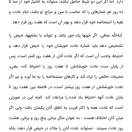
دارد. اما اگر اين دو شرط حاصل نباشد، مى‏تواند به اختيار خود از سه تا
ده روز هر شماره‏اى را كه مناسب با سن و مزاج او باشد، ايام عادت و
بقيه را استحاضه خود قرار دهد و بهتر آن است كه هفت روز قرار دهد.
آيةاللَّه صافى: اگر خون‏ها يك جور باشد و نتواند با نشانه‏ها، حيض را
تشخيص دهد بايد شماره عادت خويشان خود را حيض قرار دهد و
احتياط واجب آن است كه اگر عادت آنان از هفت روز كمتر است، پس
از پايان مدت عادت خويشانش تا هفت روز را احتياط كند؛ يعنى،
محرمات حائض را ترك كند و كارهاى مستحاضه را به جا آورد و نيز اگر
عادت خويشانش از هفت روز بيشتر است، در فاصله بين هفت روز تا
پايان عادت آنها، احتياط ياد شده را مراعات كند. البته اين در صورتى
است كه عادت همه يا اكثر قريب به اتفاق آنان يكسان باشد؛ ولى اگر
ميان آنان اختلاف هست - به عنوان مثال برخى پنج روز و برخى هشت
روز عادت مى‏بينند - نمى‏تواند عادت آنان را ملاك در حيض قرار دهد؛ بلكه