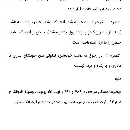
عادت و بقيه را استحاضه قرار دهد.
تبصره 1 . اگر خون‏ها يك جور نباشد، آنچه كه نشانه حيض را داشته باشد
)البته از سه روز كمتر و از ده روز بيشتر نباشد(، حيض و آنچه كه نشانه
حيض را ندارد، استحاضه است.
تبصره 2 . در رجوع به عادت خويشان، تفاوتى بين خويشان پدرى يا
مادرى و يا زنده و مرده نيست.
منبع:
توضيح‏المسائل مراجع، م 489 و 491 و آيت الله بهجت، وسيلة النجاة، ج
1، م 264.
آيت الله وحيد، توضيح‏المسائل، م 495 و 497.
دفتر:آيت الله خامنه‏اى.