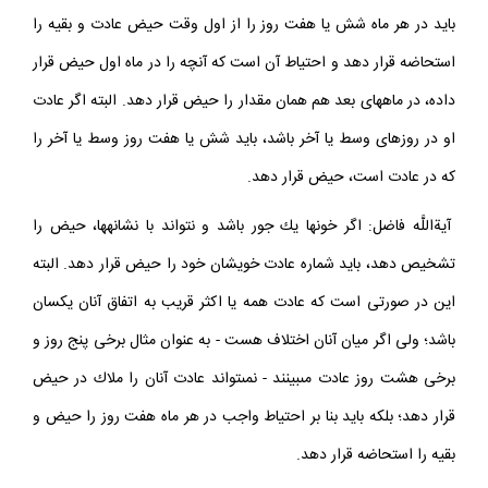
بايد در هر ماه شش يا هفت روز را از اول وقت حيض عادت و بقيه را
استحاضه قرار دهد و احتياط آن است كه آنچه را در ماه اول حيض قرار
داده، در ماه‏هاى بعد هم همان مقدار را حيض قرار دهد. البته اگر عادت
او در روزهاى وسط يا آخر باشد، بايد شش يا هفت روز وسط يا آخر را
كه در عادت است، حيض قرار دهد.
آيةاللَّه فاضل: اگر خون‏ها يك جور باشد و نتواند با نشانه‏ها، حيض را
تشخيص دهد، بايد شماره عادت خويشان خود را حيض قرار دهد. البته
اين در صورتى است كه عادت همه يا اكثر قريب به اتفاق آنان يكسان
باشد؛ ولى اگر ميان آنان اختلاف هست - به عنوان مثال برخى پنج روز و
برخى هشت روز عادت مى‏بينند - نمى‏تواند عادت آنان را ملاك در حيض
قرار دهد؛ بلكه بايد بنا بر احتياط واجب در هر ماه هفت روز را حيض و
بقيه را استحاضه قرار دهد.