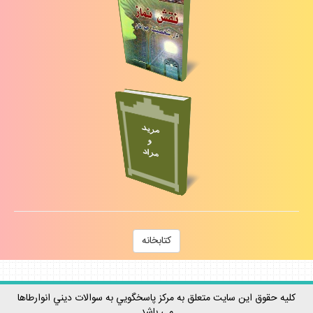
كتابخانه
كليه حقوق اين سايت متعلق به مركز پاسخگويي به سوالات ديني انوارطاها
مي باشد