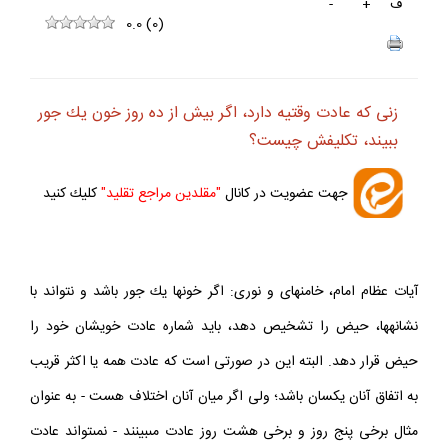
ف
+
-
0.0
(
0
)
زنى كه عادت وقتيه دارد، اگر بيش از ده روز خون يك جور
ببيند، تكليفش چيست؟
جهت عضويت در كانال
"مقلدين مراجع تقليد"
كليك كنيد
آيات عظام امام، خامنه‏اى و نورى: اگر خون‏ها يك جور باشد و نتواند با
نشانه‏ها، حيض را تشخيص دهد، بايد شماره عادت خويشان خود را
حيض قرار دهد. البته اين در صورتى است كه عادت همه يا اكثر قريب
به اتفاق آنان يكسان باشد؛ ولى اگر ميان آنان اختلاف هست - به عنوان
مثال برخى پنج روز و برخى هشت روز عادت مى‏بينند - نمى‏تواند عادت