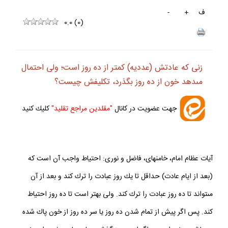
ف
+
-
0.0
(
0
)
زنى كه عادتش (عدديه) كمتر از ده روز است؛ ولى احتمال
مى‏دهد خون از ده روز بگذرد، تكليفش چيست؟
جهت عضويت در كانال
"مقلدين مراجع تقليد"
كليك كنيد
آيات عظام امام، خامنه‏اى، فاضل و نورى: احتياط واجب آن است كه
(بعد از ايام عادت) حداقل تا يك روز عبادت را ترك كند و بعد از آن
مى‏تواند تا ده روز عبادت را ترك كند. ولى بهتر است تا ده روز احتياط
كند. پس اگر پيش از تمام شدن ده روز يا سر ده روز از خون پاك شده