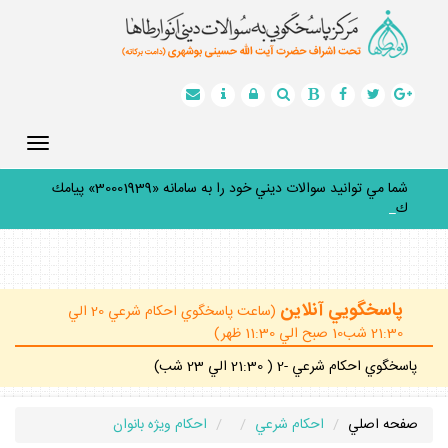
Toggle
gation
شما مي توانيد سوالات ديني خود را به سامانه «30001939» پيامك
كنيد.
_
پاسخگويي آنلاين
(ساعت پاسخگوي احكام شرعي 20 الي
21:30 شب10 صبح الي 11:30 ظهر)
پاسخگوي احكام شرعي -2 ( 21:30 الي 23 شب)
صفحه اصلي
احكام شرعي
احكام ويژه بانوان