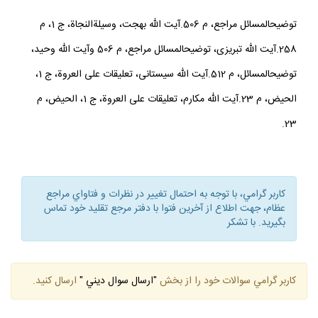
توضيح‏المسائل مراجع، م 506.آيت الله بهجت، وسيلةالنجاة، ج 1، م
258.آيت الله تبريزى، توضيح‏المسائل مراجع، م 506 وآيت الله وحيد،
توضيح‏المسائل، م 512.آيت الله سيستانى، تعليقات على العروة، ج 1،
الحيض، م 23.آيت الله مكارم، تعليقات على العروة، ج 1، الحيض، م
23.
كاربر گرامي، با توجه به احتمال تغيير در نظرات و فتاواي مراجع
عظام، جهت اطلاع از آخرين فتوا با دفتر مرجع تقليد خود تماس
بگيريد. با تشكر
كاربر گرامي سوالات خود را از بخش
"ارسال سوال ديني "
ارسال كنيد.