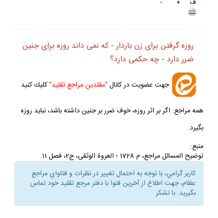
ف
+
-
روزه گرفتن براى زن باردار - كه نمى ‏داند روزه براى جنين
ضرر دارد - چه حكمى دارد؟
جهت عضويت در كانال
"مقلدين مراجع تقليد"
كليك كنيد
همه مراجع: اگر بر اثر روزه، خوف ضرر بر جنين داشته باشد، نبايد روزه
بگيرد.
منبع:
توضيح المسائل مراجع، م 1728 ؛ العروة الوثقى، ج2، فصل 11.
كاربر گرامي، با توجه به احتمال تغيير در نظرات و فتاواي مراجع
عظام، جهت اطلاع از آخرين فتوا با دفتر مرجع تقليد خود تماس
بگيريد. با تشكر