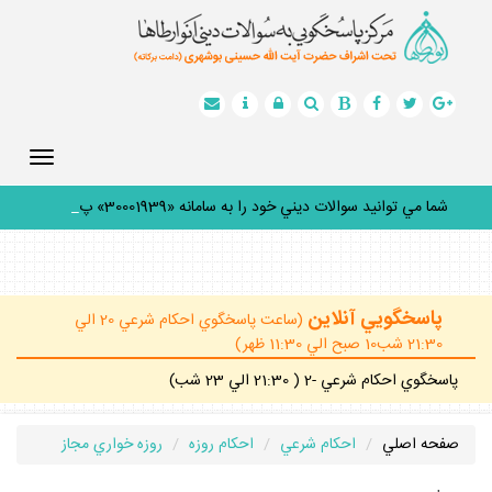
Toggle
gation
شما مي توانيد سوالات ديني خود را به سامانه «30001939» پيا
_
پاسخگويي آنلاين
(ساعت پاسخگوي احكام شرعي 20 الي
21:30 شب10 صبح الي 11:30 ظهر)
پاسخگوي احكام شرعي -2 ( 21:30 الي 23 شب)
صفحه اصلي
احكام شرعي
احكام روزه
روزه خواري مجاز