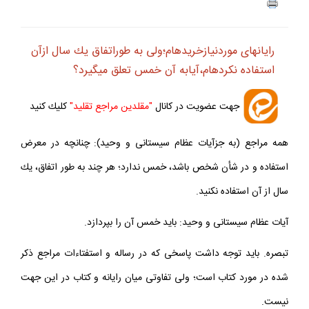
ف
+
-
رايانه‏اى موردنيازخريده‏ام؛ولى به طوراتفاق يك سال ازآن
استفاده نكرده‏ام،آيابه آن خمس تعلق ميگيرد؟
جهت عضويت در كانال
"مقلدين مراجع تقليد"
كليك كنيد
همه مراجع (به جزآيات عظام سيستانى و وحيد): چنانچه در معرض
استفاده و در شأن شخص باشد، خمس ندارد؛ هر چند به طور اتفاق، يك
سال از آن استفاده نكنيد.
آيات عظام سيستانى و وحيد: بايد خمس آن را بپردازد.
تبصره. بايد توجه داشت پاسخى كه در رساله و استفتاءات مراجع ذكر
شده در مورد كتاب است؛ ولى تفاوتى ميان رايانه و كتاب در اين جهت