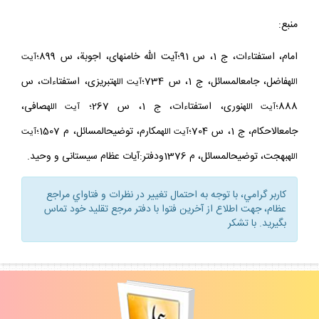
نيست.
منبع:
امام، استفتاءات، ج 1، س 91؛آيت الله خامنه‏اى، اجوبة، س 899؛
آيت
فاضل، جامع‏المسائل، ج 1، س 734؛
تبريزى، استفتاءات، س
الله
آيت الله
888؛
نورى، استفتاءات، ج 1، س 267؛
صافى،
آيت
الله
آيت الله
جامع‏الاحكام، ج 1، س 704؛
مكارم، توضيح‏المسائل، م 1507؛
آيت الله
آيت
بهجت، توضيح‏المسائل، م 1376ودفتر:آيات عظام سيستانى و وحيد.
الله
كاربر گرامي، با توجه به احتمال تغيير در نظرات و فتاواي مراجع
عظام، جهت اطلاع از آخرين فتوا با دفتر مرجع تقليد خود تماس
بگيريد. با تشكر