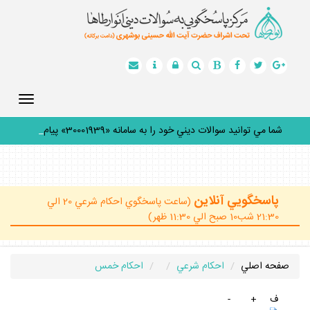
Toggle
gation
شما مي توانيد سوالات ديني خود را به سامانه «30001939» پيامك
ك
_
پاسخگويي آنلاين
(ساعت پاسخگوي احكام شرعي 20 الي
21:30 شب10 صبح الي 11:30 ظهر)
صفحه اصلي
احكام شرعي
احكام خمس