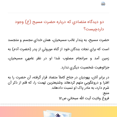
دو ديدگاه متضادي كه درباره حضرت مسيح (ع) وجود
داردچيست؟
حضرت مسيح، به پندار غالب مسيحيان، همان خداي مجسم و متجسد
است که براي نجات بندگان خود از گناه موروثي از پدر (حضرت آدم) به
زمين آمد و سرانجام مصلوب شد! او در نظر عامه‏ي مسيحيان،
جزالوهيت شخصيت ديگري ندارد.
در برابر آنان، يهوديان در جناح کاملاً متضاد قرار گرفته، آن حضرت را به
افترا و دروغگويي متهم کرده‏اند وشنيع‏ترين تهمت را، که قلم از ذکر آن
شرم دارد، به مادر پاک او نسبت داده‏اند.
منبع:
فروغ ولايت آيت الله سبحاني ص12