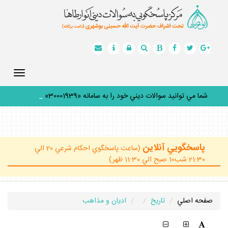
Toggle
gation
شما مي توانيد سوالات ديني خود را به سامانه «30001939» پي
_
پاسخگويي آنلاين
(ساعت پاسخگوي احكام شرعي 20 الي
21:30 شب10 صبح الي 11:30 ظهر)
صفحه اصلي
تاريخ
اديان و مذاهب