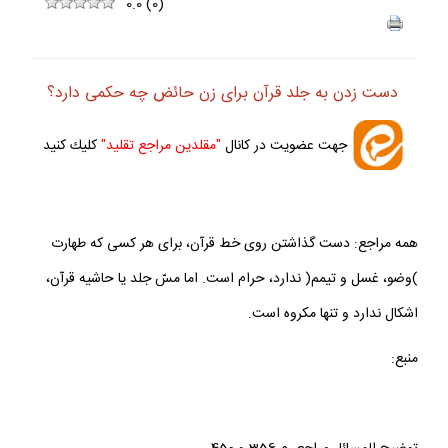
ف
+
-
0.0
(
0
)
دست زدن به جلد قرآن براى زن حائض چه حكمى دارد؟
جهت عضويت در كانال
"مقلدين مراجع تقليد"
كليك كنيد
همه مراجع: دست گذاشتن روى خط قرآن، براى هر كسى كه طهارت
)وضو، غسل و تيمم( ندارد، حرام است. اما مسّ جلد يا حاشيه قرآن،
اشكال ندارد و تنها مكروه است.
منبع: