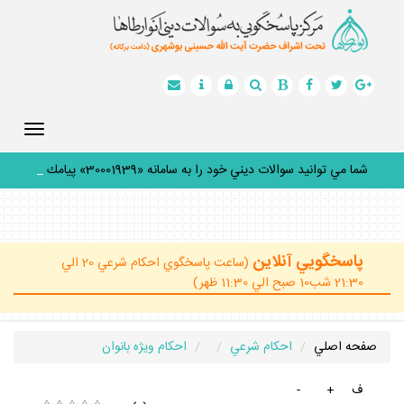
Toggle
gation
شما مي توانيد سوالات ديني خود را به سامانه «30001939» پيامك
كن
_
پاسخگويي آنلاين
(ساعت پاسخگوي احكام شرعي 20 الي
21:30 شب10 صبح الي 11:30 ظهر)
صفحه اصلي
احكام شرعي
احكام ويژه بانوان