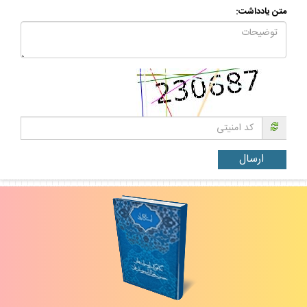
متن يادداشت: