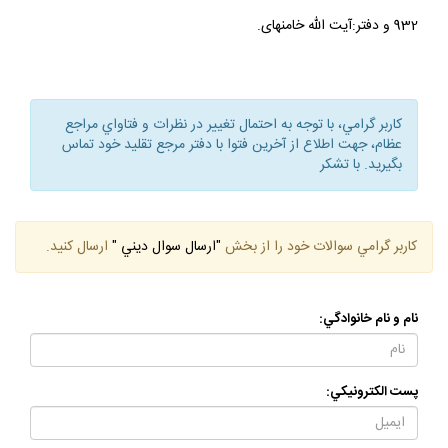
توضيح‏المسائل مراجع، م 501 وآيت الله بهجت، استفتاءات، ج 1، س
932 و دفتر:آيت الله خامنه‏اى.
كاربر گرامي، با توجه به احتمال تغيير در نظرات و فتاواي مراجع
عظام، جهت اطلاع از آخرين فتوا با دفتر مرجع تقليد خود تماس
بگيريد. با تشكر
كاربر گرامي سوالات خود را از بخش
"ارسال سوال ديني "
ارسال كنيد.
نام و نام خانوادگي:
پست الكترونيكي: