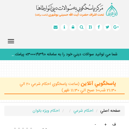
Toggle
gation
شما مي توانيد سوالات ديني خود را به سامانه «30001939» پيامك
كن
_
پاسخگويي آنلاين
(ساعت پاسخگوي احكام شرعي 20 الي
21:30 شب10 صبح الي 11:30 ظهر)
صفحه اصلي
احكام شرعي
احكام ويژه بانوان