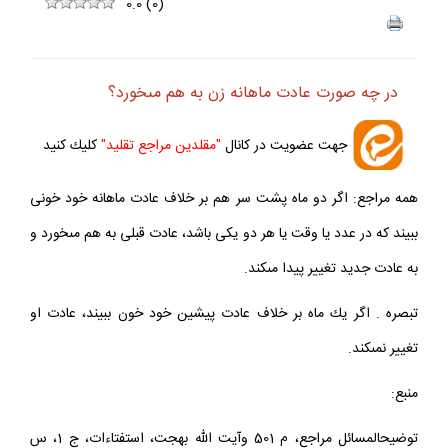
ف
+
-
0.0
(
0
)
در چه صورت عادت ماهانه زن به هم مى‏خورد؟
جهت عضويت در كانال
"مقلدين مراجع تقليد"
كليك كنيد
همه مراجع: اگر دو ماه پشت سر هم بر خلاف عادت ماهانه خود خونى
ببيند كه در عدد يا وقت يا هر دو يكى باشد، عادت قبلى به هم مى‏خورد و
به عادت جديد تغيير پيدا مى‏كند.
تبصره . اگر يك ماه بر خلاف عادت پيشين خود خون ببيند، عادت او
تغيير نمى‏كند.
منبع: