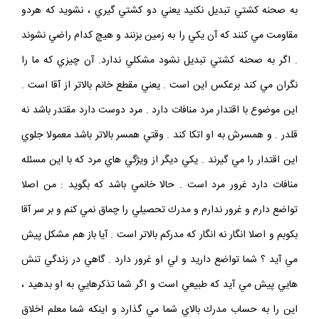
؟ به يك شرط عرض مي كنيم مشكل ندارد كه عزيزان صحنه زندگيتان را
به صحنه كشتي تبديل نكنيد يعني دو كشتي گيري ، نشويد كه هردو
مقاومت مي كنند كه آن يكي را به زمين بزنند و هيچ كدام راضي نشوند
. اگر به صحنه كشتي تبديل نشود مشكلي ندارد. آن چيزي كه ما را
نگران مي كند برعكس اين است . يعني مقطع خانم بالاتر از آقا است .
اين موضوع با اقتدار مرد منافات دارد . مرد دوست دارد مقتدر باشد نه
قلدر . و همسرش به او اتكا كند . وقتي همسر بالاتر باشد معمولا جلوي
اين اقتدار را مي گيرند . يكي ديگر از ويژگي هاي مرد كه با اين مسئله
منافات دارد غرور مرد است . حالا خانمي باشد كه بگويد : من اصلا
تواضع دارم و غرور ندارم و مدرك تحصيلي را چماق نمي كنم و بر سر آقا
بكوبم و اصلا انگار نه انگار كه مدركم بالاتر است . آيا باز هم مشكل پيش
مي آيد ؟ شما تواضع داريد و لي او غرور دارد . گاهي در زندگي تنش
هايي پيش مي آيد كه طبيعي است و اگر شما تذكرهايي به او بدهيد ،