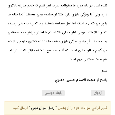
اين را به حساب مدرك بالاي شما مي گذارد و اينكه شما معلم اخلاق
شده ايد . در يك مورد ما ميتوانيم صرف نظر كنيم كه خانم مدرك بالاتري
دارد ولي آقا ويژگي بارزي دارد مثلا نويسنده خوبي هستند آنجا چاله ها
را پر مي كند . يا اينكه آقا اهل مطالعه هستند و با تجربه به جايي رسيده
اند و اطلاعات عمومي شان خيلي بالا است. يا آقا در ورزش به يك مقامي
رسيده اند. اگر چنين ويژگي بارزي باشد، ما دغدغه كمتري داريم . باز هم
مي گويم مطلوب اين است كه آقا يك مقطع از خانم بالاتر باشد . دراينجا
هم بحث همتايي مهم است
منبع:
پاسخ از حجت الاسلام حسين دهنوي
ازدواج
رابطه دوستي
كاربر گرامي سوالات خود را از بخش
"ارسال سوال ديني "
ارسال كنيد.