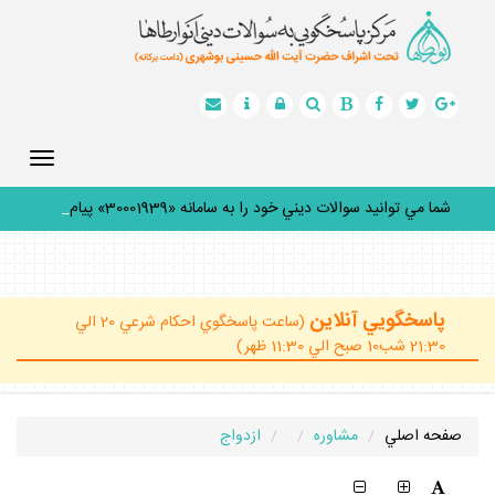
Toggle
gation
شما مي توانيد سوالات ديني خود را به سامانه «30001939» پيامك
ك
_
پاسخگويي آنلاين
(ساعت پاسخگوي احكام شرعي 20 الي
21:30 شب10 صبح الي 11:30 ظهر)
صفحه اصلي
مشاوره
ازدواج