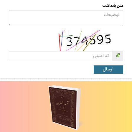
متن يادداشت: