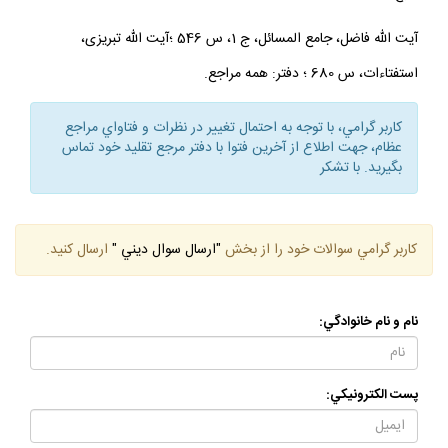
آيت الله فاضل، جامع المسائل، ج 1، س 546 ؛آيت الله تبريزى،
استفتاءات، س 680 ؛ دفتر: همه مراجع.
كاربر گرامي، با توجه به احتمال تغيير در نظرات و فتاواي مراجع
عظام، جهت اطلاع از آخرين فتوا با دفتر مرجع تقليد خود تماس
بگيريد. با تشكر
كاربر گرامي سوالات خود را از بخش
"ارسال سوال ديني "
ارسال كنيد.
نام و نام خانوادگي:
پست الكترونيكي: