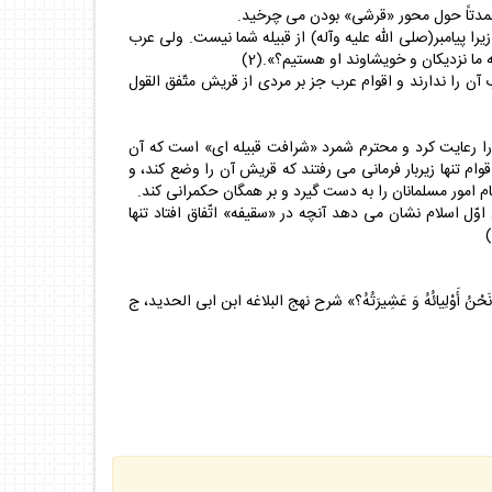
 عمدتاً حول محور «قرشى» بودن مى چرخيد.
مى شود، زيرا پيامبر(صلى الله عليه وآله) از قبيله شما نيست. ولى عرب
ما نزديكان و خويشاوند او هستيم؟».(2)
 را ندارند و اقوام عرب جز بر مردى از قريش متّفق القول
ا رعايت كرد و محترم شمرد «شرافت قبيله اى» است كه آن
ام تنها زيربار فرمانى مى رفتند كه قريش آن را وضع كند، و
 امور مسلمانان را به دست گيرد و بر همگان حكمرانى كند.
وّل اسلام نشان مى دهد آنچه در «سقيفه» اتّفاق افتاد تنها
طانَ مُحَمَّد وَ نَحْنُ أَوْلِيائُهُ وَ عَشِيرَتُهُ؟» شرح نهج البلاغه ابن ابى الحديد، ج