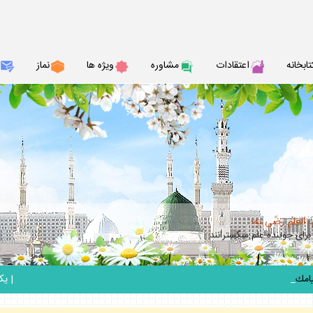
تابخانه
اعتقادات
مشاوره
ويژه ها
نماز
ِ العِلمِ َرِضًى بِهِ؛
براى جوينده علم مى‏گسترانند
_
|
يكشنبه