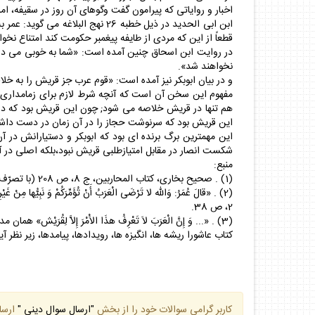
اخبار و رواياتى كه پيرامون گفت وگوهاى آن روز در سقيفه، 
ابن ابى الحديد در ذيل خطبه 26 ن
قطعاً از اين كه مردى از طايفه پيغمبر حكومت كند امتناع نخو
در روايت ابن اسحاق چنين آمده است: «شما به خوبى مى داني
نخواهند شد».
و در بيان ابوبكر نيز آمده است: «قوم عرب جز قريش را به خلا
مفهوم اين سخن آن است كه آنچه شرط لازم براى زمامدارى 
هم تنها در قريش خلاصه مى شود; چون اين قريش بود كه در زما
اين قريش بود كه سرنوشت حجاز را در آن زمان در دست داشت. 
اين مهمترين برگ برنده اى بود كه ابوبكر و دستيارانش در آن
شكست انصار در مقابل امتيازطلبى قريش نبود،بلكه اصلى در آنجا
منبع:
(1) . صحيح بخارى، كتاب المحاربين، ج 8، ص 208 (با تصرّف و تلخيص). و شرح نهج البلاغه ابن ابى الحديد، ج 2، ص 24 .
(2) . «قالَ عُمَرُ: وَالله لا تَرْضَى الْعَرَبُ أَنْ تُؤَمِّرَكُمْ وَ نَبِيُّها مِنْ
2، ص 38.
(3) . «... وَ إِنَّ الْعَرَبَ لاَ تَعْرِفُ هذَا الاَْمْرَ إِلاَّ لِقُرَيْش» همان مدرك، ص 24.
كتاب عاشورا ريشه ها، انگيزه ها، رويدادها، پيامدها، زير نظر آيت
كاربر گرامي سوالات خود را از بخش
"ارسال سوال ديني "
ارسا