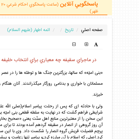
پاسخگويي آنلاين
ظهر)
صفحه اصلي
تاريخ
ائمه اطهار (عليهم السلام)
در ماجراي سقيفه چه معياري براي انتخاب خليفه د
«بنى اميّه» كه سالها، بزرگترين جنگ ها و توطئه ها را در عصر پ
مسلمانان با خوارى و بدنامى روزگار ميگذراندند. آنان هنگام 
خيزند.
ولى با حادثه اى كه پس از رحلت پيامبر اسلام(صلى الله علي
شرايطى فراهم گشت كه در نهايت به سلطه قطعى بنى اميّه بر 
اين سخن را از معتبرترين منابع اهل سنّت يعنى «صحيح بخار
آن روز گروهى از انصار در سقيفه گردهم آمده بودند تا براى مس
كرد.اصلى كه اسلام با آن مبارزه كرد;و پيامبر تنها زعامت و پ