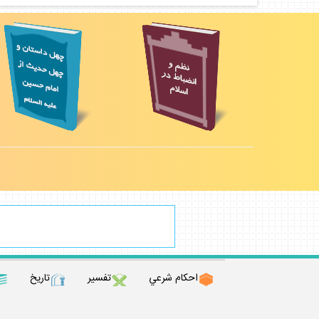
احكام شرعي
تفسير
تاريخ