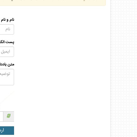
نام و نام
پست الكت
متن يادد