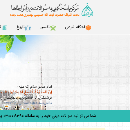
احكام شرعي
تفسير
تاريخ
ك
امام صادق سلام الله عليه :
إنَّ المَلائِكَةَ لَتَضَعُ أجنِحَتَها لِطالِب
فرشتگان، با خشنودى، بال‏هايشان را 
دانش‌نامه عقايد اسلامي: ح 2174
شما مي توانيد سوالات ديني خود را به سامانه «30001939» پيامك كنيد.