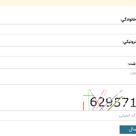
 خانوادگي:
رونيكي:
اشت: