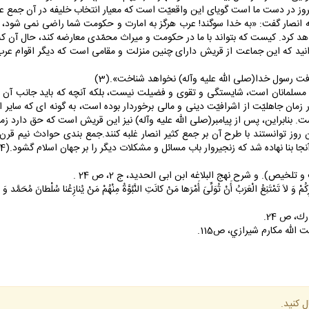
امروز در دست ما است گوياى اين واقعيّت است كه معيار انتخاب خليفه در آن جمع
هج البلاغه مى گويد: عمر به انصار گفت: «به خدا سوگند! عرب هرگز به امارت و حكومت شما راضى ن
اهد كرد. كيست كه بتواند با ما در حكومت و ميراث محمّدى معارضه كند، حال آن كه 
د كه اين جماعت از قريش داراى چنين منزلت و مقامى است كه ديگر اقوام عرب آن
فت رسول خدا(صلى الله عليه وآله) نخواهد شناخت».(3)
مسلمانان است، شايستگى و تقوى و فضيلت نيست، بلكه آنچه كه بايد جانب آن ر
ن جاهليّت از اشرافيّت دينى و مالى برخوردار بوده است، به گونه اى كه ساير اقو
بنابراين، پس از پيامبر(صلى الله عليه وآله) نيز اين قريش است كه حق دارد زمام
 روز توانستند با طرح آن بر جمع كثير انصار غلبه كنند.جمع بندى حوادث نيم قرن ا
 بنا نهاده شد كه زنجيروار باب مسائل و مشكلات ديگر را بر جهان اسلام گشود.(4)
 غَيْرِكُمْ وَ لاَ تَمْتَنِعُ الْعَرَبُ أَنْ تُوَلِّىَ أَمْرَها مَنْ كانَتِ النَّبُوَّةُ مِنْهُمْ مَنْ يُنازِعُنا سُلْ
 الله مكارم شيرازي، ص115.
ل كنيد.