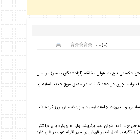
0.0
(
0
)
ذيرش شكستى تلخ به عنوان «طُلَقا» (آزادشدگان پيامبر) در ميان
 تا بتوانند چون دو دهه گذشته در مقابل موج جديد اسلام بپا
امى و مديريّت جامعه نوبنياد و پرتلاطم آن روز كوتاه شد،
رج ـ را به عنوان امير برگزينند; ولى «ابوبكر» با برافراشتن
پرچم فضيلت قريش گروه انصار را شكست داد. وى با اين سخن كه پيامبر(صلى الله عليه وآله) فرمود: «پيشواى مسلمانان بايد از قريش باشد»(1) با تكيه بر اصل امتياز قريش بر ساير اقوام عرب بر آنان غلبه