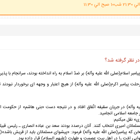
(ساعت پاسخگوي احكام شرعي 20 الي 21:30 شب10 صبح الي 11:30
ر نظر گرفته شد؟
يامبر اسلام(صلى الله عليه وآله) بر ضدّ اسلام به راه انداخته بودند، سرانجام با پ
رحلت پيامبر اكرم(صلى الله عليه وآله) از هيچ اعتبار و وجهه اى برخوردار نبودند
ه وآله) در جريان سقيفه اتّفاق افتاد و در نتيجه دست «بنى هاشم» از حكومت اسل
جامعه اسلامى انجاميد.
ى» نقل ميكنيم:
لمانان اميرى انتخاب كنند. آنان درصدد بودند سعد بن عباده انصارى ـ رئيس قبيله خز
يشوايى امّت را در اهل بيت عصمت و طهارت (عليهم السلام) قرار داده بود.