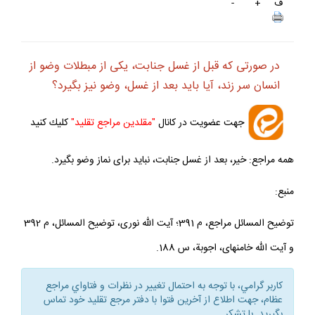
ف
+
-
در صورتى كه قبل از غسل جنابت، يكى از مبطلات وضو از
انسان سر زند، آيا بايد بعد از غسل، وضو نيز بگيرد؟
جهت عضويت در كانال
"مقلدين مراجع تقليد"
كليك كنيد
همه مراجع: خير، بعد از غسل جنابت، نبايد براى نماز وضو بگيرد.
منبع:
توضيح المسائل مراجع، م 391؛ آيت الله نورى، توضيح المسائل، م 392
و آيت الله خامنه‏اى، اجوبة، س 188.
كاربر گرامي، با توجه به احتمال تغيير در نظرات و فتاواي مراجع
عظام، جهت اطلاع از آخرين فتوا با دفتر مرجع تقليد خود تماس
بگيريد. با تشكر