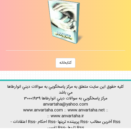
كتابخانه
كليه حقوق اين سايت متعلق به مركز پاسخگويي به سوالات ديني انوارطاها
مي باشد
مركز پاسخگويي به سوالات ديني
انوارطاها
30001939
anvartaha@yahoo.com
www.anvartaha.com
::
www.anvartaha.net
::
::
www.anvartaha.ir
Rss آخرين مطالب
-
Rss پربيننده ترينها
-
Rss احكام
-
Rss اعتقادات
-
Rss تاريخ
-
Rss تفسير