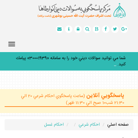
Toggle
gation
شما مي توانيد سوالات ديني خود را به سامانه «30001939» پيامك
كنيد.
_
پاسخگويي آنلاين
(ساعت پاسخگوي احكام شرعي 20 الي
21:30 شب10 صبح الي 11:30 ظهر)
صفحه اصلي
احكام شرعي
احكام غسل