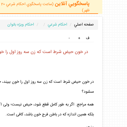
پاسخگويي آنلاين
ظهر)
صفحه اصلي
احكام شرعي
احكام ويژه بانوان
ف
+
-
در خون حيض شرط است كه زن سه روز اول را خون ب
در خون حيض شرط است كه زن سه روز اول را خون ببيند، حا
مى‏شود؟
همه مراجع: اگر به طور كامل قطع شود، حيض نيست؛ ولى اگ
بلكه همين اندازه كه در باطن فرج خون باشد، كافى است.