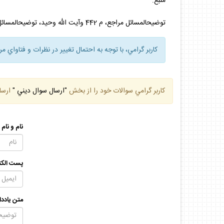
منبع:
توضيح‏المسائل مراجع، م 442 وآيت الله وحيد، توضيح‏المسائل، م 448.
كاربر گرامي، با توجه به احتمال تغيير در نظرات و فتاواي م
كاربر گرامي سوالات خود را از بخش
"ارسال سوال ديني "
ارسا
نام و نام
پست الكت
متن يادد