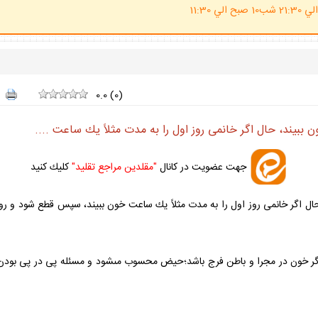
(ساعت پاسخگوي احكام شرعي 20 الي 21:30 شب10 صبح الي 11:30
0.0
(
0
)
بيند، حال اگر خانمى روز اول را به مدت مثلاً يك ساعت ....
جهت عضويت در كانال
"مقلدين مراجع تقليد"
كليك كنيد
ل اگر خانمى روز اول را به مدت مثلاً يك ساعت خون ببيند، سپس قطع شود و 
ر خون در مجرا و باطن فرج باشد؛حيض محسوب مى‏شود و مسئله پى در پى بودن س