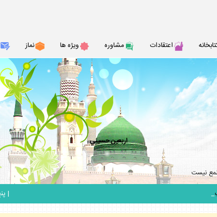
تابخانه
اعتقادات
مشاوره
ويژه ها
نماز
اربعين حسيني
طمع نيست
_
|
پنج ش