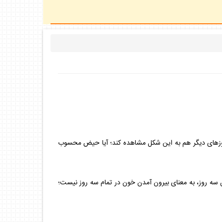
روزهاى ديگر هم به اين شكل مشاهده كند؛ آيا حيض محسوب
ه روز، به معناى بيرون آمدن خون در تمام سه روز نيست؛