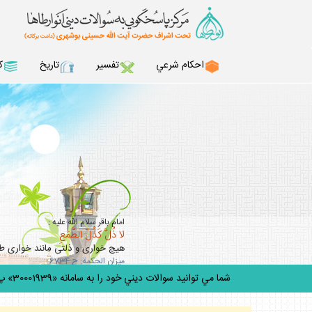
احكام شرعي
تفسير
تاريخ
ك
امام باقر سلام الله عليه :
لا ذُلَّ كَذُلِّ الطَّمَعِ
هيچ خوارى و ذلتى مانند خوارى 
ميزان الحكمة: ح 6734
شما مي توانيد سوالات ديني خود را به سامانه «30001939» پيامك ك