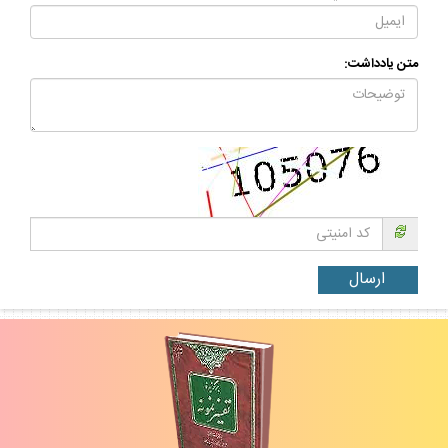
متن يادداشت: