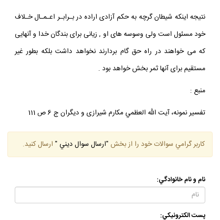
نتيجه اينكه شيطان گرچه به حكم آزادى اراده در بـرابـر اعـمـال خـلاف
خود مسئول است ولى وسوسه هاى او , زيانى براى بندگان خدا و آنهايى
كه مى خواهند در راه حق گام بردارند نخواهد داشت بلكه بطور غير
مستقيم براى آنها ثمر بخش خواهد بود .
منبع :
تفسير نمونه، آيت الله العظمي مكارم شيرازى و ديگران ج 6 ص 111
كاربر گرامي سوالات خود را از بخش
"ارسال سوال ديني "
ارسال كنيد.
نام و نام خانوادگي:
پست الكترونيكي: