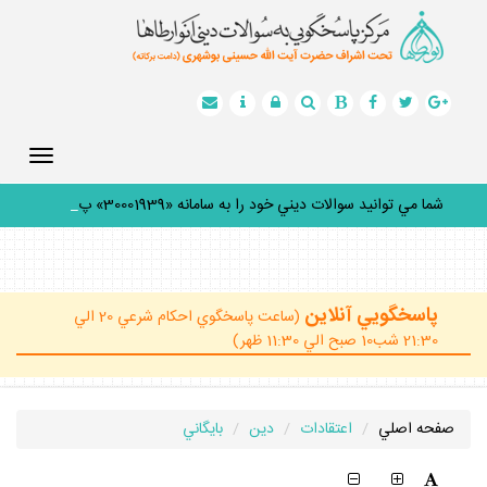
Toggle
gation
شما مي توانيد سوالات ديني خود را به سامانه «30001939» پيا
_
پاسخگويي آنلاين
(ساعت پاسخگوي احكام شرعي 20 الي
21:30 شب10 صبح الي 11:30 ظهر)
صفحه اصلي
اعتقادات
دين
بايگاني