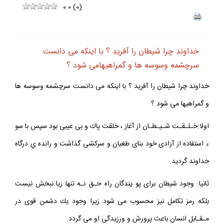
0.0
(
0
)
خداوند چرا شيطان را آفريد ؟ با اينكه مى دانست
سرچشمه وسوسه ها و گمراهيهامى شود ؟
خداوند چرا شيطان را آفريد ؟ با اينكه مى دانست سرچشمه وسوسه ها
و گمراهيها مى شود ؟
اولا:خـلـقـت شـيـطـان از آغاز ، خلقت پاك و بى عيبى بود سپس با سو
ء استفاده از آزادى خود بناى طغيان و سركشى گذاشت و رانده ي درگاه
خداوند گرديد.
ثانيا: وجود شيطان براى پو يندگان راه حـق نـه تنها زيا نبخش نيست
بلكه رمز تكامل نيز محسوب مى شود زيرا وجود يك دشمن قوى در
مـقـابل انسان باعث پرورش و ورزيدگى او مى گردد.