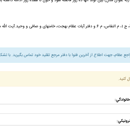
به عنوان مثال) بين تولد آنها ده روز فاصله شود و خون تا هفده روز ادامه داشته
لنفاس، م 6.
راجع عظام، جهت اطلاع از آخرين فتوا با دفتر مرجع تقليد خود تماس بگيريد. با تشكر
ل كنيد.
 خانوادگي:
رونيكي: