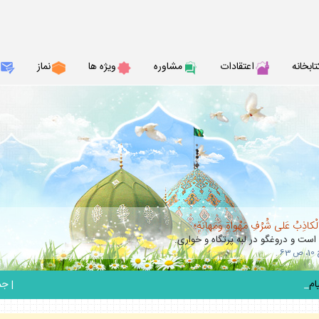
تابخانه
اعتقادات
مشاوره
ويژه ها
نماز
الْكاذِبُ عَلى شُرُفِ مَهْواةٍ وَمَهانَةٍ؛
 است و دروغگو در لبه پرتگاه و خوارى.
_
|
جمعه 6