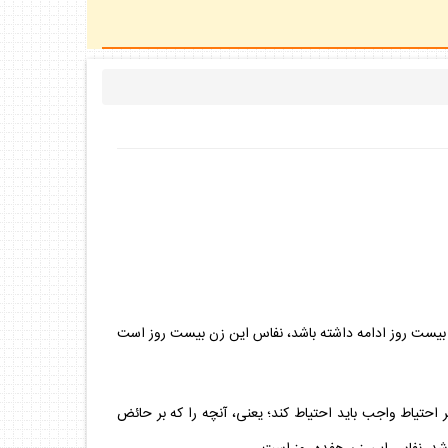
ن تا بيست روز ادامه داشته باشد، نفاس اين زن بيست روز است
ر احتياط واجب بايد احتياط كند؛ يعنى، آنچه را كه بر حائض