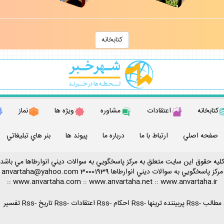
كتابخانه
كتابخانه
اعتقادات
مشاوره
ويژه ها
نماز
صفحه اصلي
ارتباط با ما
درباره ما
پيوند ها
بنر هاي تبليغاتي
ليه حقوق اين سايت متعلق به مركز پاسخگويي به سوالات ديني انوارطاها مي باشد
مركز پاسخگويي به سوالات ديني
انوارطاها
30001939
anvartaha@yahoo.com
::
www.anvartaha.com
::
www.anvartaha.net
::
www.anvartaha.ir
-
Rss پربيننده ترينها
-
Rss احكام
-
Rss اعتقادات
-
Rss تاريخ
-
Rss تفسير