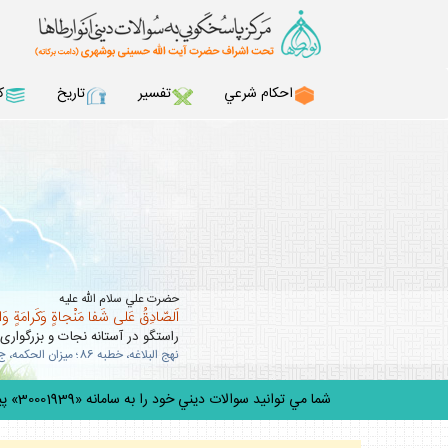
احكام شرعي
تفسير
تاريخ
ك
حضرت علي سلام الله عليه
اَلصّادِقُ عَلى شَفا مَنْجاةٍ وَكَرامَةٍ وَ
راستگو در آستانه نجات و بزرگوارى
نهج البلاغه، خطبه 86؛ ميزان الحكمه، ج 10، ص 63 .
شما مي توانيد سوالات ديني خود را به سامانه «30001939» پيامك كنيد