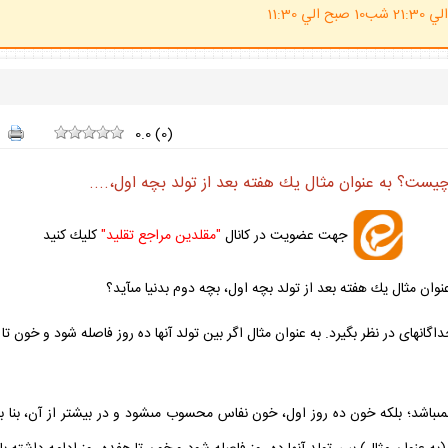
(ساعت پاسخگوي احكام شرعي 20 الي 21:30 شب10 صبح الي 11:30
0.0
(
0
)
چيست؟ به عنوان مثال يك هفته بعد از تولد بچه اول،....
جهت عضويت در كانال
"مقلدين مراجع تقليد"
كليك كنيد
ان مثال يك هفته بعد از تولد بچه اول، بچه دوم بدنيا مى‏آيد؟
داگانه‏اى در نظر بگيرد. به عنوان مثال اگر بين تولد آنها ده روز فاصله شود و خو
نمى‏باشد؛ بلكه خون ده روز اول، خون نفاس محسوب مى‏شود و در بيشتر از آن، بنا ب