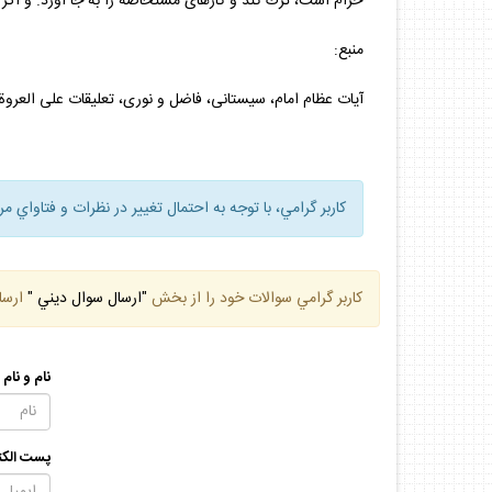
حرام است، ترك كند و كارهاى مستحاضه را به جا آورد. و اگر (
منبع:
آيات عظام امام، سيستانى، فاضل و نورى، تعليقات على العروة، ج 1، م النفاس، م 6 و دفتر:آيات عظام بهجت، خامنه‏اى و صافى و وحيد.آيت الله مكارم تعليقات على العروة، ج 1، ا
كاربر گرامي، با توجه به احتمال تغيير در نظرات و فتاواي م
كاربر گرامي سوالات خود را از بخش
"ارسال سوال ديني "
ارسا
نام و نام
پست الكت