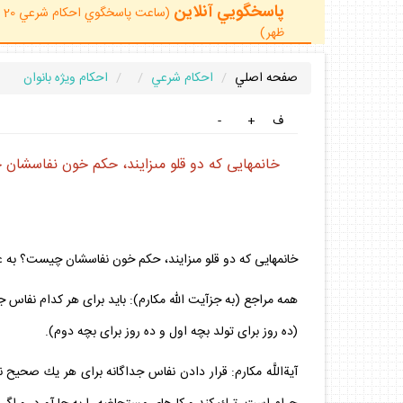
پاسخگويي آنلاين
ظهر)
صفحه اصلي
احكام شرعي
احكام ويژه بانوان
ف
+
-
خانم‏هايى كه دو قلو مى‏زايند، حكم خون نفاسشان 
خانم‏هايى كه دو قلو مى‏زايند، حكم خون نفاسشان چيست؟ به عنو
همه مراجع (به جزآيت الله مكارم): بايد براى هر كدام نفاس ج
(ده روز براى تولد بچه اول و ده روز براى بچه دوم).
آيةاللَّه مكارم: قرار دادن نفاس جداگانه براى هر يك صحيح 