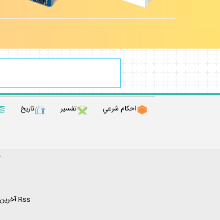
احكام شرعي
تفسير
تاريخ
ك
Rss آخرين مطالب