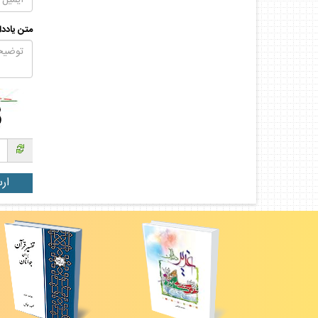
متن يادد