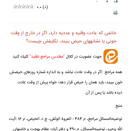
ف
+
-
0.0
(
0
)
خانمى كه عادت وقتيه و عدديه دارد، اگر در خارج از وقت
خونى با نشانه‏هاى حيض ببيند، تكليفش چيست؟
جهت عضويت در كانال
"مقلدين مراجع تقليد"
كليك كنيد
همه مراجع: اگر در وقت عادت نباشد و به اندازه شماره روزهاى حيضش
خون ببيند، بايد همان را حيض قرار دهد؛ خواه پيش از وقت عادت
ديده باشد يا پس از آن.
منبع:
توضيح‏المسائل مراجع، م 484 ؛ العروة الوثقى، ج 1، الحيض، م 16 ؛آيت
الله وحيد، توضيح‏المسائل، م 490 و دفتر:آيات عظام بهجت و خامنه‏اى.