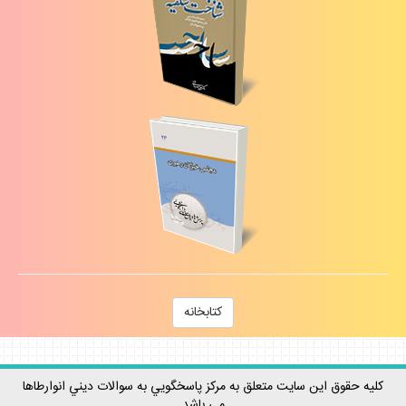
كتابخانه
كليه حقوق اين سايت متعلق به مركز پاسخگويي به سوالات ديني انوارطاها
مي باشد