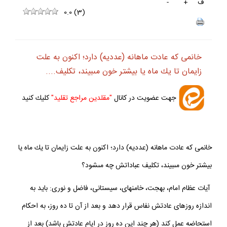
ف
+
-
0.0
(
3
)
خانمى كه عادت ماهانه (عدديه) دارد؛ اكنون به علت
زايمان تا يك ماه يا بيشتر خون مى‏بيند، تكليف....
جهت عضويت در كانال
"مقلدين مراجع تقليد"
كليك كنيد
خانمى كه عادت ماهانه (عدديه) دارد؛ اكنون به علت زايمان تا يك ماه يا
بيشتر خون مى‏بيند، تكليف عباداتش چه مى‏شود؟
آيات عظام امام، بهجت، خامنه‏اى، سيستانى، فاضل و نورى: بايد به
اندازه روزهاى عادتش نفاس قرار دهد و بعد از آن تا ده روز، به احكام
استحاضه عمل كند (هر چند اين ده روز در ايام عادتش باشد) بعد از