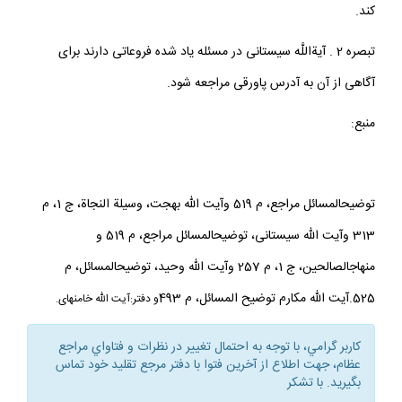
كند.
تبصره 2 . آيةاللَّه سيستانى در مسئله ياد شده فروعاتى دارند براى
آگاهى از آن به آدرس پاورقى مراجعه شود.
منبع:
توضيح‏المسائل مراجع، م 519 وآيت الله بهجت، وسيلة النجاة، ج 1، م
313 وآيت الله سيستانى، توضيح‏المسائل مراجع، م 519 و
منهاج‏الصالحين، ج 1، م 257 وآيت الله وحيد، توضيح‏المسائل، م
525.آيت الله مكارم توضيح المسائل، م 493
و دفتر:آيت الله خامنه‏اى.
كاربر گرامي، با توجه به احتمال تغيير در نظرات و فتاواي مراجع
عظام، جهت اطلاع از آخرين فتوا با دفتر مرجع تقليد خود تماس
بگيريد. با تشكر