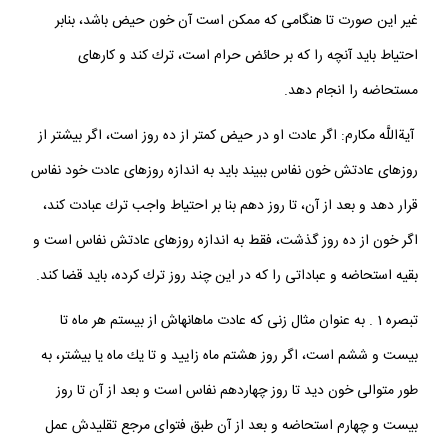
غير اين صورت تا هنگامى كه ممكن است آن خون حيض باشد، بنابر
احتياط بايد آنچه را كه بر حائض حرام است، ترك كند و كارهاى
مستحاضه را انجام دهد.
آيةاللَّه مكارم: اگر عادت او در حيض كمتر از ده روز است، اگر بيشتر از
روزهاى عادتش خون نفاس ببيند بايد به اندازه روزهاى عادت خود نفاس
قرار دهد و بعد از آن، تا روز دهم بنا بر احتياط واجب ترك عبادت كند،
اگر خون از ده روز گذشت، فقط به اندازه روزهاى عادتش نفاس است و
بقيه استحاضه و عباداتى را كه در اين چند روز ترك كرده، بايد قضا كند.
تبصره 1 . به عنوان مثال زنى كه عادت ماهانه‏اش از بيستم هر ماه تا
بيست و ششم است، اگر روز هشتم ماه زاييد و تا يك ماه يا بيشتر، به
طور متوالى خون ديد تا روز چهاردهم نفاس است و بعد از آن تا روز
بيست و چهارم استحاضه و بعد از آن طبق فتواى مرجع تقليدش عمل