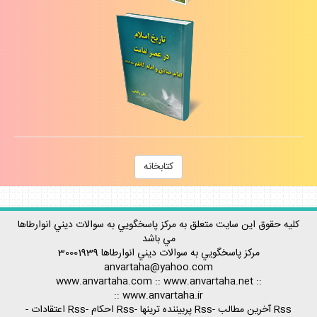
كتابخانه
كليه حقوق اين سايت متعلق به مركز پاسخگويي به سوالات ديني انوارطاها
مي باشد
مركز پاسخگويي به سوالات ديني
انوارطاها
30001939
anvartaha@yahoo.com
www.anvartaha.com
::
www.anvartaha.net
::
::
www.anvartaha.ir
Rss آخرين مطالب
-
Rss پربيننده ترينها
-
Rss احكام
-
Rss اعتقادات
-