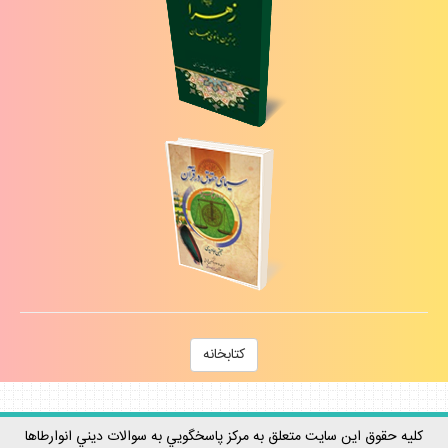
كتابخانه
كليه حقوق اين سايت متعلق به مركز پاسخگويي به سوالات ديني انوارطاها