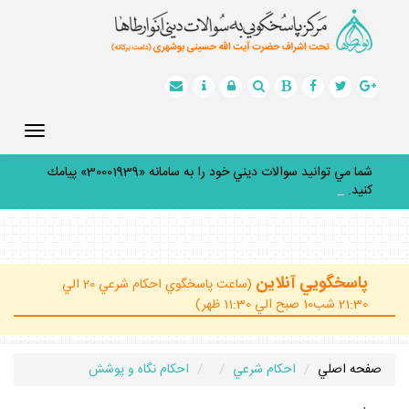
Toggle
gation
شما مي توانيد سوالات ديني خود را به سامانه «30001939» پيامك
كنيد.
_
پاسخگويي آنلاين
(ساعت پاسخگوي احكام شرعي 20 الي
21:30 شب10 صبح الي 11:30 ظهر)
صفحه اصلي
احكام شرعي
احكام نگاه و پوشش