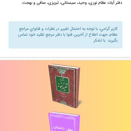
دفتر آيات عظام نورى، وحيد، سيستانى، تبريزى، صافى و بهجت.
كاربر گرامي، با توجه به احتمال تغيير در نظرات و فتاواي مراجع
عظام، جهت اطلاع از آخرين فتوا با دفتر مرجع تقليد خود تماس
بگيريد. با تشكر