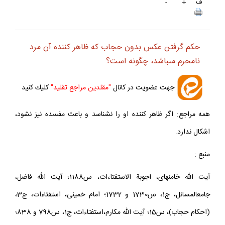
ف
+
-
حكم گرفتن عكس بدون حجاب كه ظاهر كننده آن مرد
نامحرم مى‏باشد، چگونه است؟
جهت عضويت در كانال
"مقلدين مراجع تقليد"
كليك كنيد
همه مراجع: اگر ظاهر كننده او را نشناسد و باعث مفسده نيز نشود،
اشكال ندارد.
منبع :
آيت اللّه خامنه‏اى، اجوبة الاستفتاءات، س1188؛ آيت اللّه فاضل،
جامع‏المسائل، ج‏1، س‏1730 و 1732؛ امام خمينى، استفتاءات، ج‏3،
(احكام حجاب)، س‏15؛ آيت اللّه مكارم،استفتاءات، ج‏1، س‏798 و 838؛