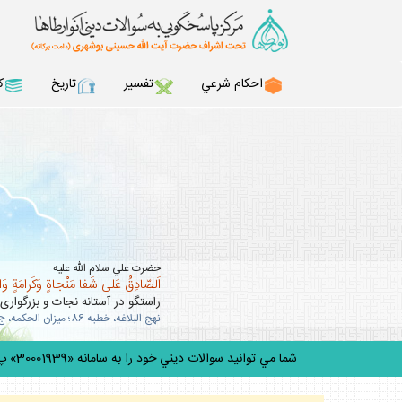
احكام شرعي
تفسير
تاريخ
ك
حضرت علي سلام الله عليه
اَلصّادِقُ عَلى شَفا مَنْجاةٍ وَكَرامَةٍ وَ
راستگو در آستانه نجات و بزرگوارى
نهج البلاغه، خطبه 86؛ ميزان الحكمه، ج 10، ص 63 .
شما مي توانيد سوالات ديني خود را به سامانه «30001939» پيامك