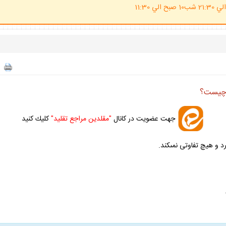
(ساعت پاسخگوي احكام شرعي 20 الي 21:30 شب10 صبح الي 11:30
، چيست؟
جهت عضويت در كانال
"مقلدين مراجع تقليد"
كليك كنيد
 و هيچ تفاوتى نمى‏كند.