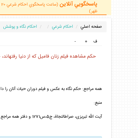
پاسخگويي آنلاين
ظهر)
صفحه اصلي
احكام شرعي
احكام نگاه و پوشش
ف
+
-
حكم مشاهده فيلم زنان فاميل كه از دنيا رفته‏اند
همه مراجع: حكم نگاه به عكس و فيلم دوران حيات آنان را دارد
منبع:
آيت اللّه تبريزى، صراطالنجاة، ج‏5،س‏1271 و دفتر همه مراجع.