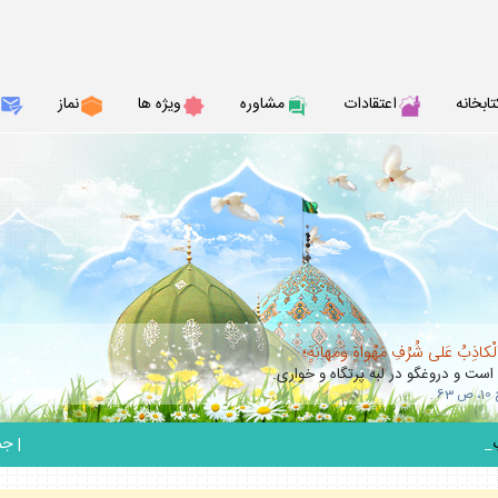
تابخانه
اعتقادات
مشاوره
ويژه ها
نماز
الْكاذِبُ عَلى شُرُفِ مَهْواةٍ وَمَهانَةٍ؛
 است و دروغگو در لبه پرتگاه و خوارى.
_
|
جمعه 6