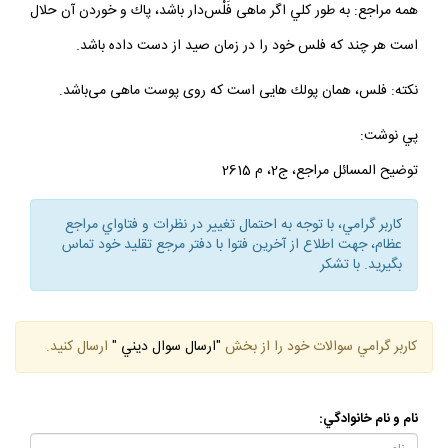
همه مراجع: به طور كلي اگر ماهى فَلْس‌دار باشد، پاك و خوردن آن حلال
است هر چند كه فلس خود را در زمان صيد از دست داده باشد.
نكته: فلس، همان پولك هايى است كه روى پوست ماهى مى‌باشد.
پي نوشت:
توضيح المسائل مراجع، ج‌2، م 2615
كاربر گرامي، با توجه به احتمال تغيير در نظرات و فتاواي مراجع
عظام، جهت اطلاع از آخرين فتوا با دفتر مرجع تقليد خود تماس
بگيريد. با تشكر
كاربر گرامي سوالات خود را از بخش
"ارسال سوال ديني "
ارسال كنيد.
نام و نام خانوادگي: