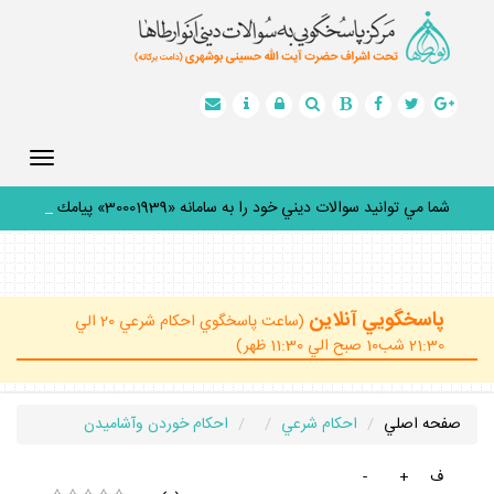
Toggle
gation
شما مي توانيد سوالات ديني خود را به سامانه «30001939» پيامك
كني
_
پاسخگويي آنلاين
(ساعت پاسخگوي احكام شرعي 20 الي
21:30 شب10 صبح الي 11:30 ظهر)
صفحه اصلي
احكام شرعي
احكام خوردن وآشاميدن