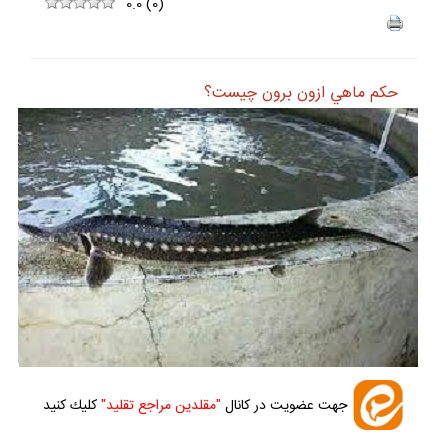
ف
+
-
0.0
(
0
)
حكم ماهي ازون برون چيست؟
جهت عضويت در كانال
"مقلدين مراجع تقليد"
كليك كنيد