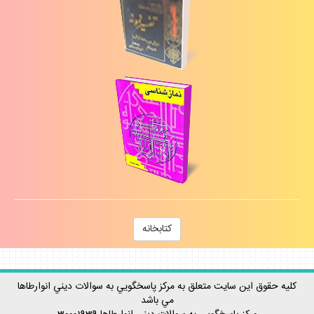
كتابخانه
كليه حقوق اين سايت متعلق به مركز پاسخگويي به سوالات ديني انوارطاها
مي باشد