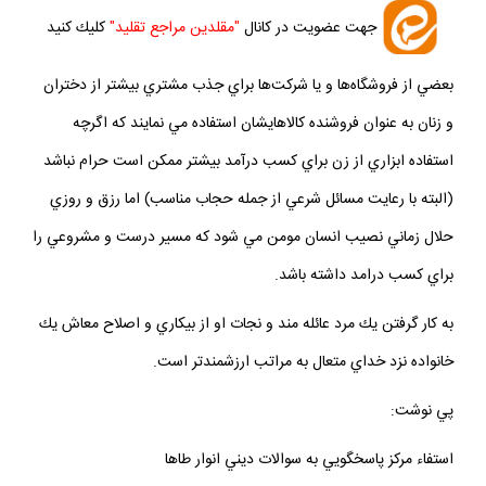
جهت عضويت در كانال
"مقلدين مراجع تقليد"
كليك كنيد
بعضي از فروشگاه­‌ها و يا شركت­‌ها براي جذب مشتري بيشتر از دختران
و زنان به عنوان فروشنده كالاهايشان استفاده مي نمايند كه اگرچه
استفاده ابزاري از زن براي كسب درآمد بيشتر ممكن است حرام نباشد
(البته با رعايت مسائل شرعي از جمله حجاب مناسب) اما رزق و روزي
حلال زماني نصيب انسان مومن مي شود كه مسير درست و مشروعي را
براي كسب درامد داشته باشد.
به كار گرفتن يك مرد عائله مند و نجات او از بيكاري و اصلاح معاش يك
خانواده نزد خداي متعال به مراتب ارزشمندتر است.
پي نوشت:
استفاء مركز پاسخگويي به سوالات ديني انوار طاها