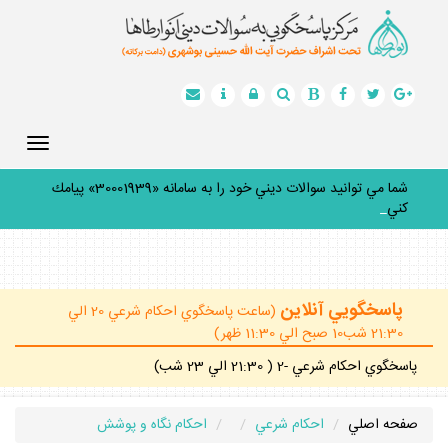
Toggle
gation
شما مي توانيد سوالات ديني خود را به سامانه «30001939» پيامك
كنيد.
_
پاسخگويي آنلاين
(ساعت پاسخگوي احكام شرعي 20 الي
21:30 شب10 صبح الي 11:30 ظهر)
پاسخگوي احكام شرعي -2 ( 21:30 الي 23 شب)
صفحه اصلي
احكام شرعي
احكام نگاه و پوشش