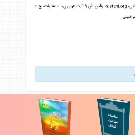
نى،
sistani.org
، رقص ش 9 ؛
نورى، استفتاءات، ج 2
آيت
الله
ام خمينى.