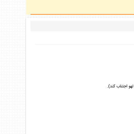
هو اجتناب كند).