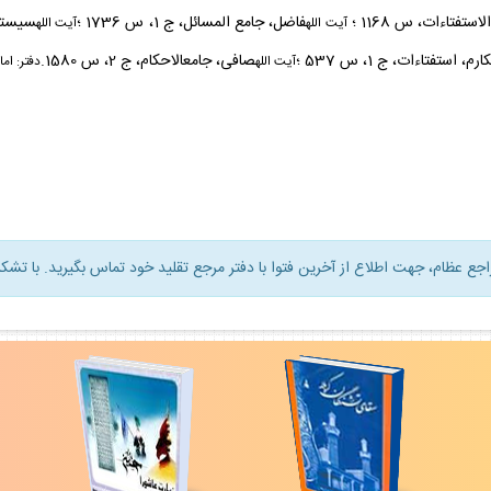
ستفتاءات، س 1168 ؛
فاضل، جامع المسائل، ج 1، س 1736 ؛
سيستا
آيت
الله
آيت
الله
ارم، استفتاءات، ج 1، س 537 ؛
صافى، جامع‏الاحكام، ج 2، س 1580.
آيت
الله
دفتر: ام
راجع عظام، جهت اطلاع از آخرين فتوا با دفتر مرجع تقليد خود تماس بگيريد. با تشكر