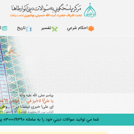
احكام شرعي
تفسير
تاريخ
ك
پيامبر صلى‏ الله ‏عليه‏ و‏آله
يا عليُّ! لاخَيرَ في . . .الوَطَنِ إلاّ مَعَ
اى على! خيرى نيست در . . . وطن 
كتاب من لايحضره الفقيه: ج ۴ ، ص ۳۶۹ / ميزان الحكمه: ج 13، ص243
شما مي توانيد سوالات ديني خود را به سامانه «30001939» پيامك كن