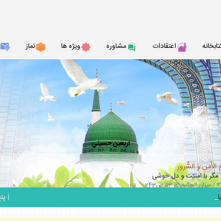
تابخانه
اعتقادات
مشاوره
ويژه ها
نماز
اربعين حسيني
 الأَمنِ وَ السُّرورِ
مگر با امنيّت و دل خوشى .
_
|
پنج ش