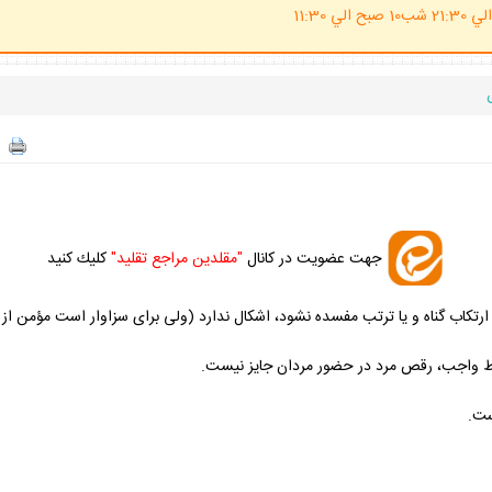
(ساعت پاسخگوي احكام شرعي 20 الي 21:30 شب10 صبح الي 11:30
جهت عضويت در كانال
"مقلدين مراجع تقليد"
كليك كنيد
 ارتكاب گناه و يا ترتب مفسده نشود، اشكال ندارد (ولى براى سزاوار است مؤمن از ل
ياط واجب، رقص مرد در حضور مردان جايز نيست.
ست.