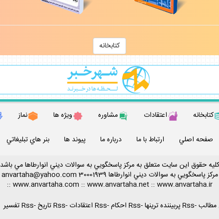
كتابخانه
كتابخانه
اعتقادات
مشاوره
ويژه ها
نماز
صفحه اصلي
ارتباط با ما
درباره ما
پيوند ها
بنر هاي تبليغاتي
ليه حقوق اين سايت متعلق به مركز پاسخگويي به سوالات ديني انوارطاها مي باشد
مركز پاسخگويي به سوالات ديني
انوارطاها
30001939
anvartaha@yahoo.com
::
www.anvartaha.com
::
www.anvartaha.net
::
www.anvartaha.ir
-
Rss پربيننده ترينها
-
Rss احكام
-
Rss اعتقادات
-
Rss تاريخ
-
Rss تفسير