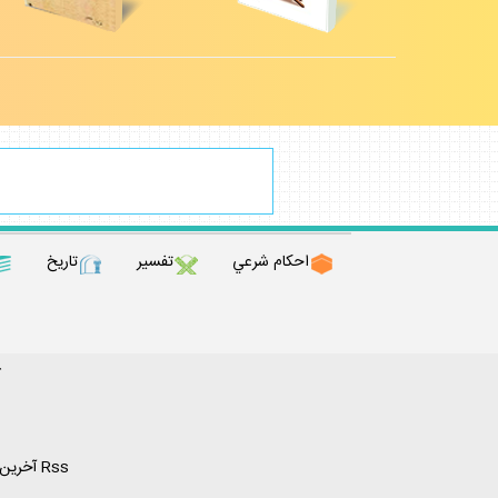
احكام شرعي
تفسير
تاريخ
ك
Rss آخرين مطالب