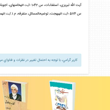
آيت الله تبريزى، استفتاءات، س 1042 ؛
خامنه‏اى، اجوبةالا
آيت
الله
س 574 ؛
بهجت، توضيح‏المسائل، متفرقه، م 1.
مك
آيت
الله
آيت
الله
كاربر گرامي، با توجه به احتمال تغيير در نظرات و فتاواي م