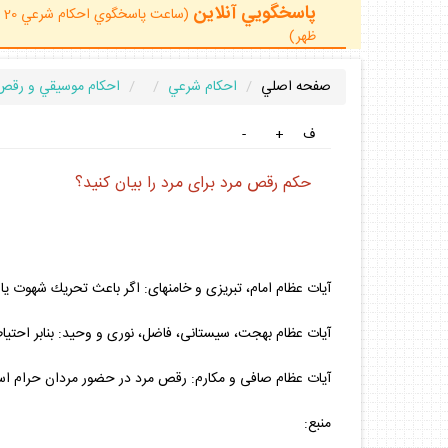
پاسخگويي آنلاين
ظهر)
صفحه اصلي
احكام شرعي
احكام موسيقي و رقص
ف
+
-
حكم رقص مرد براى مرد را بيان كنيد؟
آيات عظام امام، تبريزى و خامنه‏اى: اگر باعث تحريك شهوت يا
آيات عظام بهجت، سيستانى، فاضل، نورى و وحيد: بنابر احت
آيات عظام صافى و مكارم: رقص مرد در حضور مردان حرام ا
منبع: