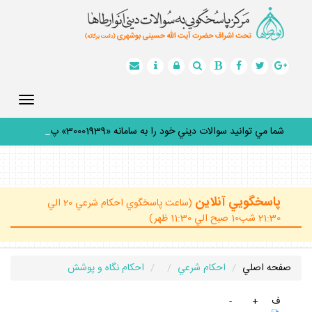
Toggle
gation
شما مي توانيد سوالات ديني خود را به سامانه «30001939» پيا
_
پاسخگويي آنلاين
(ساعت پاسخگوي احكام شرعي 20 الي
21:30 شب10 صبح الي 11:30 ظهر)
صفحه اصلي
احكام شرعي
احكام نگاه و پوشش
ف
+
-