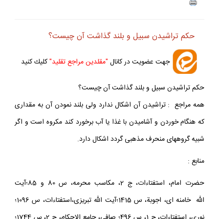
حكم تراشيدن سبيل و بلند گذاشت آن چيست؟
جهت عضويت در كانال
"مقلدين مراجع تقليد"
كليك كنيد
حكم تراشيدن سبيل و بلند گذاشت آن چيست؟
همه مراجع : تراشيدن آن اشكال ندارد ولى بلند نمودن آن به مقدارى
كه هنگام خوردن و آشاميدن با غذا يا آب برخورد كند مكروه است و اگر
شبيه گروه‏هاى منحرف مذهبى گردد اشكال دارد.
منابع :
حضرت امام، استفتاءات، ج 2، مكاسب محرمه، س 80 و 85؛آيت
الله خامنه ‏اى، اجوبة، س 1415؛آيت الله تبريزى،استفتاءات، س 1096؛
نورى، استفتاءات، ج 1، س 496؛ صافى، جامع الاحكام، ج 2، س 1744؛