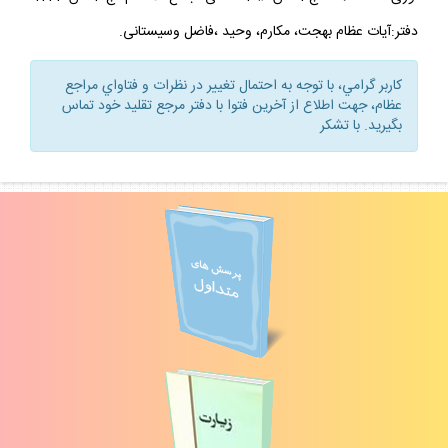
دفتر:آيات عظام بهجت، مكارم، وحيد ،فاضل وسيستانى.
كاربر گرامي، با توجه به احتمال تغيير در نظرات و فتاواي مراجع
عظام، جهت اطلاع از آخرين فتوا با دفتر مرجع تقليد خود تماس
بگيريد. با تشكر