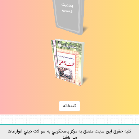
كتابخانه
كليه حقوق اين سايت متعلق به مركز پاسخگويي به سوالات ديني انوارطاها
مي باشد