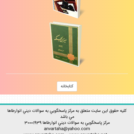
كتابخانه
كليه حقوق اين سايت متعلق به مركز پاسخگويي به سوالات ديني انوارطاها
مي باشد
مركز پاسخگويي به سوالات ديني
انوارطاها
30001939