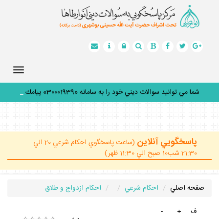
Toggle
gation
شما مي توانيد سوالات ديني خود را به سامانه «30001939» پيامك
كني
_
پاسخگويي آنلاين
(ساعت پاسخگوي احكام شرعي 20 الي
21:30 شب10 صبح الي 11:30 ظهر)
صفحه اصلي
احكام شرعي
احكام ازدواج و طلاق