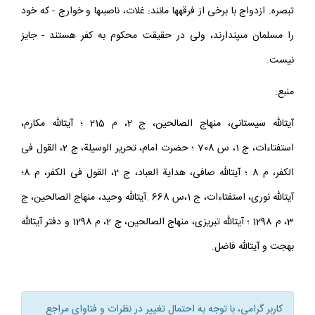
تبصره. ازدواج با برخى از فرقه‏ها مانند: غلات، ناصبى‏ها و خوارج - كه خود
را مسلمان مى‏پندارند، ولى در حقيقت محكوم به كفر هستند - جايز
نيست.
منبع:
آيت‏الله سيستانى، منهاج الصالحين، ج 2، م 215 ؛ آيت‏الله مكارم،
استفتاءات، ج 1، س 708 ؛ حضرت امام، تحرير الوسيلة، ج 2، القول فى
الكفر، م 8 ؛ آيت‏الله صافى، هداية العباد، ج 2، القول فى الكفر، م 8؛
آيت‏الله نورى، استفتاءات، ج 1،س 668 .آيت‏الله وحيد، منهاج الصالحين، ج
3، م 1298 ؛ آيت‏الله تبريزى، منهاج الصالحين، ج 2، م 1298 و دفتر آيت‏الله
بهجت و آيت‏الله فاضل.