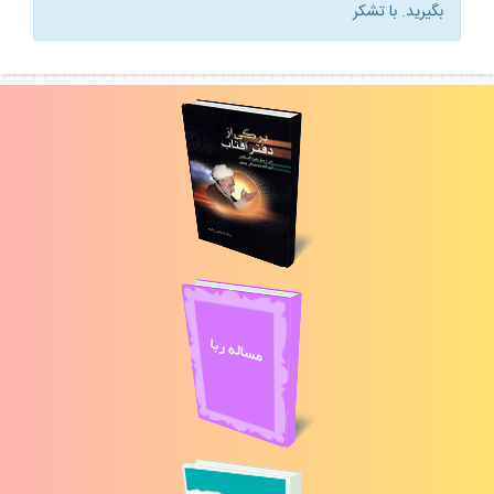
بگيريد. با تشكر