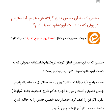
جنسى كه به آن خمس تعلق گرفته فروخته‏ام؛ آيا مى‏توانم
در پولى كه به دست آورده‏ام، تصرف كنم؟
جهت عضويت در كانال
"مقلدين مراجع تقليد"
كليك كنيد
جنسى كه به آن خمس تعلق گرفته فروخته‏ام؛آيامى‏توانم درپولى كه به
دست آورده‏ام،تصرف كنم؟ وظيفه‏ام چيست؟
همه مراجع (به جزآيات عظام تبريزى و سيستانى): معامله يك پنجم
جنس فضولى است و نياز به اجازه حاكم شرع )مجتهد جامع شرايط(
دارد. اگر آن را امضا كرد، خريدار بايد خمس جنس را به حاكم شرع
بدهد و به مقدار آن از شما پس بگيرد.