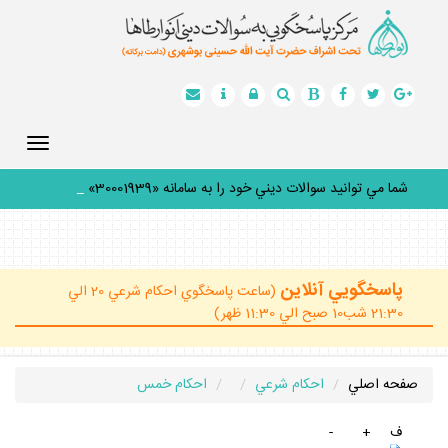
Toggle
gation
شما مي توانيد سوالات ديني خود را به سامانه «30001939» پيا
_
پاسخگويي آنلاين
(ساعت پاسخگوي احكام شرعي 20 الي
21:30 شب10 صبح الي 11:30 ظهر)
صفحه اصلي
احكام شرعي
احكام خمس
ف
+
-