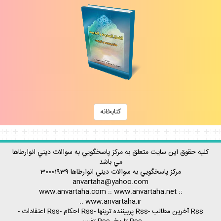
كتابخانه
كليه حقوق اين سايت متعلق به مركز پاسخگويي به سوالات ديني انوارطاها
مي باشد
مركز پاسخگويي به سوالات ديني
انوارطاها
30001939
anvartaha@yahoo.com
www.anvartaha.com
::
www.anvartaha.net
::
::
www.anvartaha.ir
Rss آخرين مطالب
-
Rss پربيننده ترينها
-
Rss احكام
-
Rss اعتقادات
-