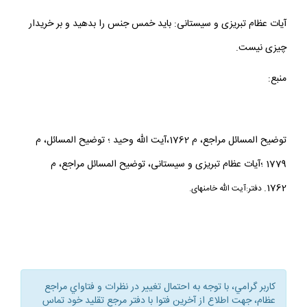
آيات عظام تبريزى و سيستانى: بايد خمس جنس را بدهيد و بر خريدار
چيزى نيست.
منبع:
توضيح المسائل مراجع، م 1762،آيت الله وحيد ؛ توضيح المسائل، م
1779 ؛آيات عظام تبريزى و سيستانى، توضيح المسائل مراجع، م
1762.
دفتر:آيت الله خامنه‏اى.
كاربر گرامي، با توجه به احتمال تغيير در نظرات و فتاواي مراجع
عظام، جهت اطلاع از آخرين فتوا با دفتر مرجع تقليد خود تماس