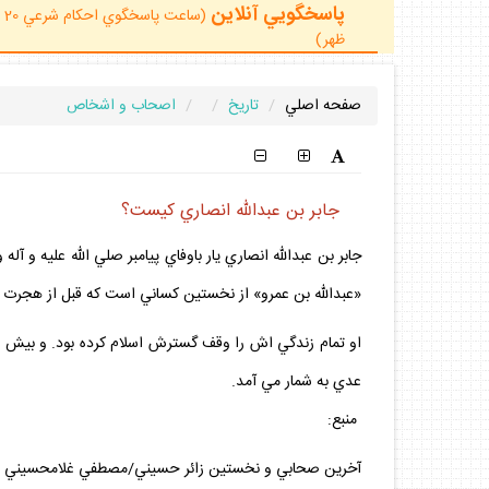
پاسخگويي آنلاين
ظهر)
صفحه اصلي
تاريخ
اصحاب و اشخاص
جابر بن عبداللّه انصاري كيست؟
جابر بن عبداللّه انصاري يار باوفاي پيامبر صلي الله عليه و 
«عبداللّه بن عمرو» از نخستين كساني است كه قبل از هجرت پيام
عدي به شمار مي آمد.
منبع:
آخرين صحابي و نخستين زائر حسيني/مصطفي غلامحسيني