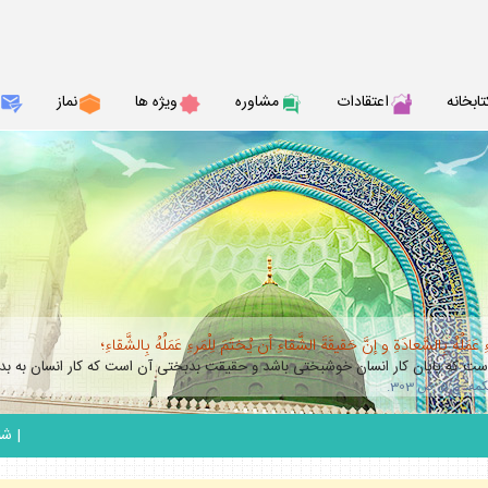
تابخانه
اعتقادات
مشاوره
ويژه ها
نماز
عَمَلُهُ بِالسَّعادَةِ و إنَّ حَقيقَةَ الشَّقاءِ أن يُختَمَ لِلْمَرءِ عَمَلُهُ بِالشَّقاءِ؛
 كه پايان كار انسان خوشبختى باشد و حقيقت بدبختى آن است كه كار انسان به بدب
_
|
شنبه 17