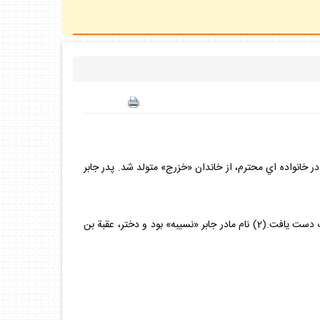
 در خانواده اي محترم، از خاندان «خزرج» متولد شد. پدر جابر
او تمام زندگي اش را وقف گسترش اسلام كرده بود. و بيش از صدسال داشت.(1) در جنگ بدر شركت كرد و در جنگ احد به درجه رفيع شهادت دست يافت.(2) نام مادر جابر «نسيبه» بود و دختر، عقبة بن