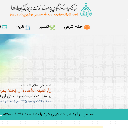
احكام شرعي
تفسير
تاريخ
ك
امام علي سلام الله عليه
إنَّ حَقيقَةَ السَّعادَةِ أن يُختَمَ لِلْمَرءِ 
براستى كه حقيقت خوشبختى آن است
معانى الأخبار، ص 345، ح 1؛ ميزان الحكمه، ج 5، ص 303.
شما مي توانيد سوالات ديني خود را به سامانه «30001939» پيام