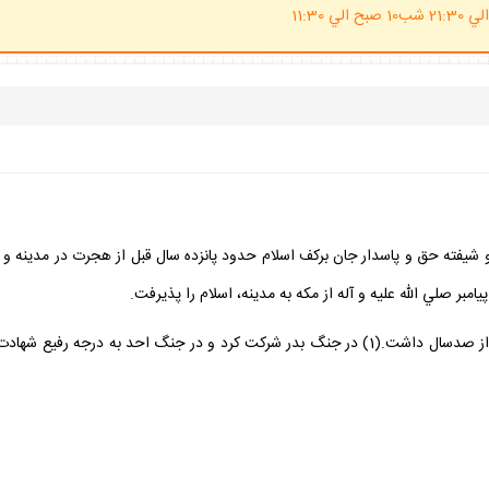
(ساعت پاسخگوي احكام شرعي 20 الي 21:30 شب10 صبح الي 11:30
آله و شيفته حق و پاسدار جان بركف اسلام حدود پانزده سال قبل از هجرت در مدينه و
بر صلي الله عليه و آله از مكه به مدينه، اسلام را پذيرفت.