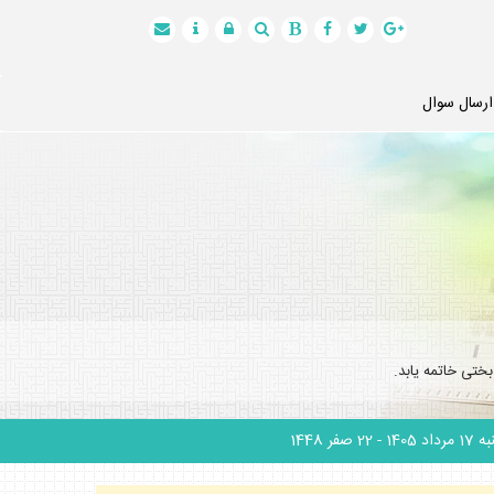
ارسال سوال
ختى خاتمه يابد.
 مرداد 1405
- 22 صفر 1448