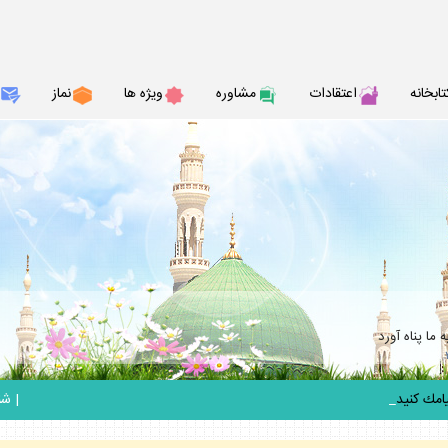
تابخانه
اعتقادات
مشاوره
ويژه ها
نماز
ما پناه آورد
_
|
شنبه 17