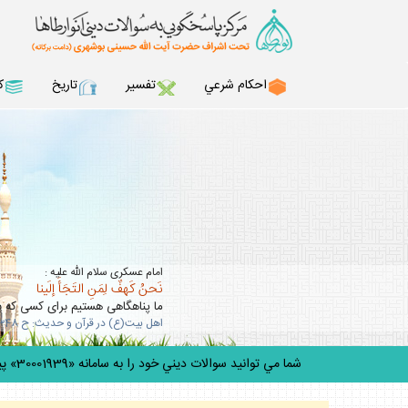
احكام شرعي
تفسير
تاريخ
ك
امام عسكرى سلام الله عليه :
نَحنُ كَهفٌ لِمَنِ التَجَأَ إلَينا
ما پناهگاهى هستيم براى كسى كه به 
اهل بيت(ع) در قرآن و حديث: ح 348
شما مي توانيد سوالات ديني خود را به سامانه «30001939» پيامك كنيد.