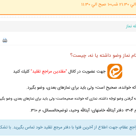
(ساعت پاسخگوي احكام شرعي 20 الي 21:30 شب10 صبح الي 11:30
 نماز
ام نماز وضو داشته يا نه، چيست؟
جهت عضويت در كانال
"مقلدين مراجع تقليد"
كليك كنيد
كه خوانده، صحيح است؛ ولى بايد براى نمازهاى بعدى، وضو بگيرد.
به گرفتن وضو توجّه داشته، نمازى كه خوانده صحيح
است؛ ولى بايد براى نمازهاى بعدى، وضو بگيرد
راجع عظام، جهت اطلاع از آخرين فتوا با دفتر مرجع تقليد خود تماس بگيريد. با تشكر