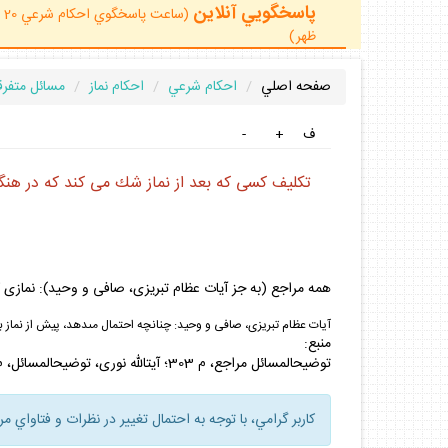
پاسخگويي آنلاين
ظهر)
صفحه اصلي
احكام شرعي
احكام نماز
مسائل متفرقه
ف
+
-
تكليف كسى كه بعد از نماز شك مى ‏كند كه در هنگ
همه مراجع (به جز آيات عظام تبريزى، صافى و وحيد): نمازى 
آيات عظام تبريزى، صافى و وحيد: چنانچه احتمال مى‏دهد، پيش از نماز 
منبع:
توضيح‏المسائل مراجع، م 303؛ آيت‏الله نورى، توضيح‏المسائل، م 304؛ دفتر آيت‏الله خامنه‏اى؛ آيت‏الله وحيد، توضيح‏المسائل، م 310.
كاربر گرامي، با توجه به احتمال تغيير در نظرات و فتاواي م