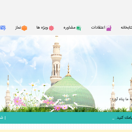
تابخانه
اعتقادات
مشاوره
ويژه ها
نماز
ما پناه آورد
_
|
شنبه 17