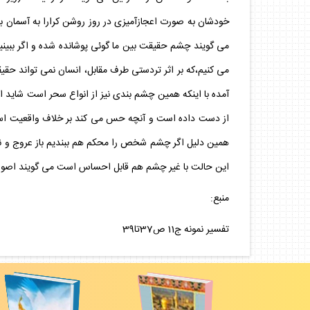
خودشان به صورت اعجازآميزى در روز روشن كرارا به آسمان بر
مى گويند چشم حقيقت بين ما گوئى پوشانده شده و اگر ببي
مى كنيم،كه بر اثر تردستى طرف مقابل، انسان نمى تواند حق
آمده با اينكه همين چشم بندى نيز از انواع سحر است شايد اش
از دست داده است و آنچه حس مى كند بر خلاف واقعيت است.به ع
همين دليل اگر چشم شخص را محكم هم ببنديم باز عروج و نز
اين حالت با غير چشم هم قابل احساس است مى گويند اصولا
منبع:
تفسير نمونه ج11 ص37تا39