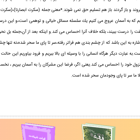
وند و باز گردند باز هم تسليم حق نمى شوند.*معنى جمله (سكرت ابصارنا)،(سكرت 
نيم كه به آسمان عروج مى كنيم يك سلسله مسائل خيالى و توهمى است،و اين درس
يقت را درست ببيند، بلكه خلاف آنرا احساس مى كند.و اينكه بعد از آن،جمله بل 
اره به اين باشد كه از چشم بندى هم فراتر رفته،سر تا پاى ما سحر شده،نه تنها چ
بارت ديگر هرگاه انسانى را با وسيله اى بالا ببريم و فرود بياوريم اين حالت ر
ول خود را احساس مى كند.يعنى اگر، فرضا اين مشركان را به آسمان ببريم ، نخ
 ما سر تا پاى وجودمان سحر شده است.