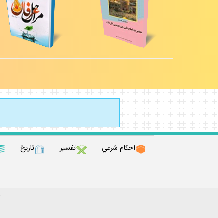
احكام شرعي
تفسير
تاريخ
ك