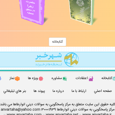
كتابخانه
كتابخانه
اعتقادات
مشاوره
ويژه ها
نماز
صفحه اصلي
ارتباط با ما
درباره ما
پيوند ها
بنر هاي تبليغاتي
ليه حقوق اين سايت متعلق به مركز پاسخگويي به سوالات ديني انوارطاها مي باشد
مركز پاسخگويي به سوالات ديني
انوارطاها
30001939
anvartaha@yahoo.com
::
www.anvartaha.com
::
www.anvartaha.net
::
www.anvartaha.ir