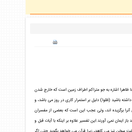
جا ظاهرا اشاره به جو متراكم اطراف زمين است كه خارج شدن
ه باشيد (ظلوا) دليل بر استمرار كارى در روز مى باشد، و
 آنرا برگزيده اند، ولى عجب اين است كه بعضى از مفسران
از ايمان نمى آورند.اين تفسير علاوه بر اينكه با آيات قبل و
اغت سخن نيز مى كاهد، زيرا قرآن مى خواهد بگويد حتى اگر