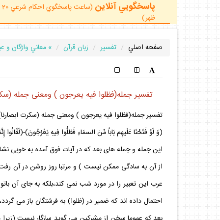
پاسخگويي آنلاين
ظهر)
صفحه اصلي
تفسير
زبان قرآن
» معاني واژگان و عب
تفسير جمله(فظلوا فيه يعرجون ) ومعنى جمله (سكرت ابصارنا)در آي
تفسير جمله(فظلوا فيه يعرجون ) ومعنى جمله (سكرت ابصارنا)در آيه14و15 سوره حج
(وَ لَوْ فَتَحْنَا عَلَيهِم بَاباً مِّنَ السمَاءِ فَظلُّوا فِيهِ يَعْرُجُونَ)-(لَقَالُوا إ
اين جمله و جمله هاى بعد كه در آيات فوق آمده به خوبى نشا
از آن به سادگى ممكن نيست ) و مرتبا روز روشن در آن رفت 
عرب اين تعبير را در مورد شب نمى كند،بلكه به جاى آن با
احتمال داده اند كه ضمير در (ظلوا) به فرشتگان باز مى گردد، 
بعد كه عموما سخن از مشركين مى گويد سازگار نيست (زيرا م