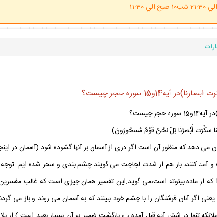
(ساعت پاسخگوي احكام شرعي 20 الي 21:30 شب10 صبح الي 11:30
ارات
ه14و15 سوره حجر چيست؟
ر چيست؟
ِنَّمَا سكِّرَت أَبْصرُنَا بَلْ نحْنُ قَوْمٌ مَّسحُورُونَ)
ن مى دهد كه منظور آن است اگر درى از آسمان بر آنها گشوده شود (آسمان در اين
و آمد كنند، باز هم از شدت لجاجت مى گويند چشم بندى و سحر شده ايم .توجه داشت
توا كه از ماده بيتوته است،مى گويد.اين تفسير همان چيزى است كه غالب مفسرين
يعنى اگر آنان فرشتگان را با چشم خود ببينند كه به آسمان مى روند و باز مى گردند ب
لائكه تنها در شش آيه قبل آمده ، و بازگشت ضمير به آن بسيار بعيد است ) از بل