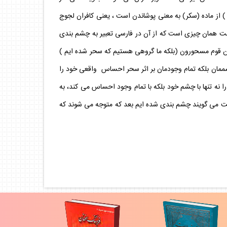
) از ماده (سكر) به معنى پوشاندن است ، يعنى كافران لجوج
ت همان چيزى است كه از آن در فارسى تعبير به چشم بندى
نحن قوم مسحورون (بلكه ما گروهى هستيم كه سحر شده ايم )
شممان بلكه تمام وجودمان بر اثر سحر احساس ‍ واقعى خود را
ا نه تنها با چشم خود بلكه با تمام وجود احساس مى كند، به
ست مى گويند چشم بندى شده ايم بعد كه متوجه مى شوند كه