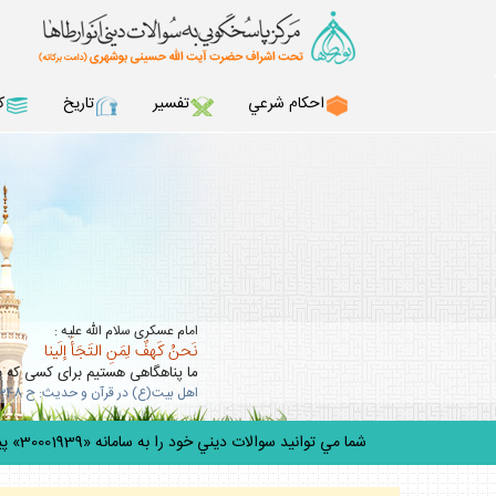
احكام شرعي
تفسير
تاريخ
ك
امام عسكرى سلام الله عليه :
نَحنُ كَهفٌ لِمَنِ التَجَأَ إلَينا
ما پناهگاهى هستيم براى كسى كه به 
اهل بيت(ع) در قرآن و حديث: ح 348
شما مي توانيد سوالات ديني خود را به سامانه «30001939» پيامك كنيد.